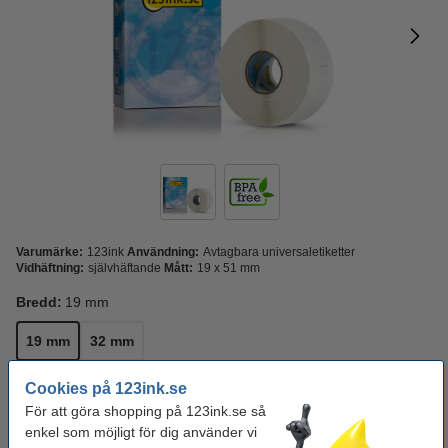
Varumärke:
123ink
Användning:
Avtagbara universaletiketter
Vidhäftning:
självhäftande
Mått:
19 x 51 mm
Bredd:
19 mm
19 mm
32 mm
Cookies på 123ink.se
Se specifikationerna och beskrivningen
Spara nästan
För att göra shopping på 123ink.se så
35%
med varumärket 123ink!
enkel som möjligt för dig använder vi
i lager
Beställ nu så skickar vi idag!