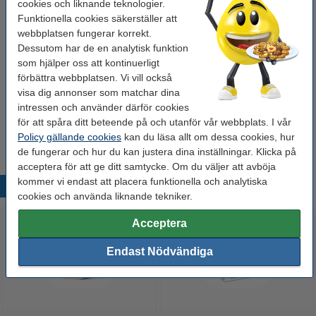
cookies och liknande teknologier.
Pris per etikett
0,2 kr
Funktionella cookies säkerställer att
webbplatsen fungerar korrekt.
100 kr
Beställ
Dessutom har de en analytisk funktion
som hjälper oss att kontinuerligt
förbättra webbplatsen. Vi vill också
Behöver du fler?
visa dig annonser som matchar dina
Dymo S0722550 | 11355 | avtagbara
intressen och använder därför cookies
universaletiketter (varumärket 123ink) till 550
& 5XL | 10st
för att spåra ditt beteende på och utanför vår webbplats. I vår
900 kr
Policy gällande cookies
kan du läsa allt om dessa cookies, hur
de fungerar och hur du kan justera dina inställningar. Klicka på
acceptera för att ge ditt samtycke. Om du väljer att avböja
kommer vi endast att placera funktionella och analytiska
Populära produkter
cookies och använda liknande tekniker.
Acceptera
Endast Nödvändiga