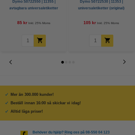
Dymo S0722550 | 11355 |
Dymo S0722530 | 11353 |
avtagbara universaletiketter
universaletiketter (original)
(varumärket 123ink)
85 kr
105 kr
Inkl. 25% Moms
Inkl. 25% Moms
Mer än 300.000 kunder!
Beställ innan 16:00 så skickar vi idag!
Alltid låga priser!
Behöver du hjälp? Ring oss på 08-550 04 123