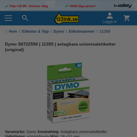
Köp <16:00, skickas idag
Alltid låga priser!
Logga in
Hem
Etiketter & Tejp
Dymo
Etikettnummer
11355
Dymo S0722550 | 11355 | avtagbara universaletiketter
(original)
Varumärke:
Dymo
Användning:
Avtagbara universaletiketter
Vidhäftning:
självhäftande
Mått:
19 x 51 mm