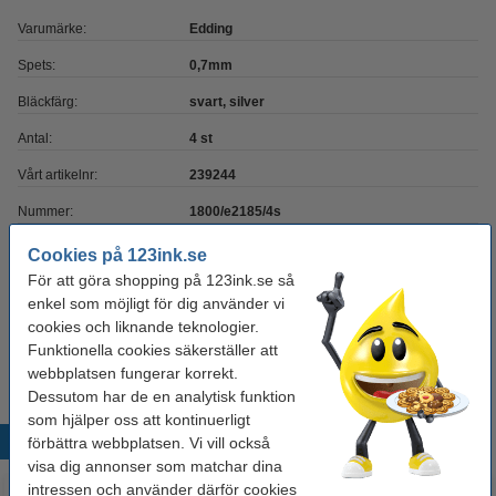
Varumärke:
Edding
Spets:
0,7mm
Bläckfärg:
svart, silver
Antal:
4 st
Vårt artikelnr:
239244
Nummer:
1800/e2185/4s
Cookies på 123ink.se
Glöm inte att beställa!
För att göra shopping på 123ink.se så
enkel som möjligt för dig använder vi
Millimeterblock A4 | 80g | 123ink | 25 ark
cookies och liknande teknologier.
24 kr
Funktionella cookies säkerställer att
webbplatsen fungerar korrekt.
Dessutom har de en analytisk funktion
som hjälper oss att kontinuerligt
Populära produkter
förbättra webbplatsen. Vi vill också
visa dig annonser som matchar dina
intressen och använder därför cookies