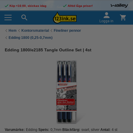
Köp <16:00, skickas idag
Alltid låga priser!
Logga in
Hem
Kontorsmaterial
Fineliner pennor
Edding 1800 (0,25-0,7mm)
Edding 1800/e2185 Tangle Outline Set | 4st
Varumärke:
Edding
Spets:
0,7mm
Bläckfärg:
svart, silver
Antal:
4 st