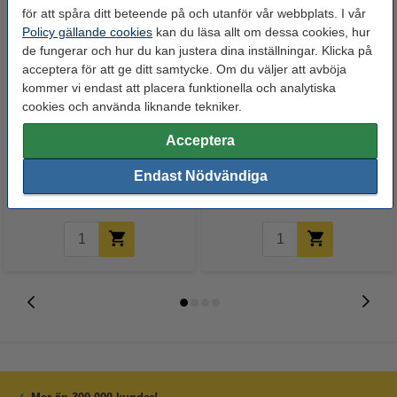
för att spåra ditt beteende på och utanför vår webbplats. I vår
Policy gällande cookies
kan du läsa allt om dessa cookies, hur
de fungerar och hur du kan justera dina inställningar. Klicka på
acceptera för att ge ditt samtycke. Om du väljer att avböja
kommer vi endast att placera funktionella och analytiska
cookies och använda liknande tekniker.
POSCA PC-8K Märkpenna 8mm
POSCA PC-1MC/5M/8K
Acceptera
sorterade färger mejsel | 16st
Märkpenna sorterade storlekar
svart | 3st
Endast Nödvändiga
795 kr
139,50 kr
Inkl. 25% Moms
Inkl. 25% Moms