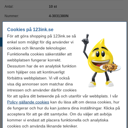
Antal:
10 st
Nummer:
4-3031380N
Cookies på 123ink.se
För att göra shopping på 123ink.se så
enkel som möjligt för dig använder vi
Populära produkter
cookies och liknande teknologier.
Funktionella cookies säkerställer att
webbplatsen fungerar korrekt.
Dessutom har de en analytisk funktion
som hjälper oss att kontinuerligt
förbättra webbplatsen. Vi vill också
visa dig annonser som matchar dina
intressen och använder därför cookies
för att spåra ditt beteende på och utanför vår webbplats. I vår
Märkpenna permanent 2.0mm -
Kritpenna 1.0mm - 2.0mm |
Policy gällande cookies
kan du läsa allt om dessa cookies, hur
4.0mm | Edding 8750 | gul
Edding 4085 | hallonröd
de fungerar och hur du kan justera dina inställningar. Klicka på
acceptera för att ge ditt samtycke. Om du väljer att avböja
49 kr
40 kr
Inkl. 25% Moms
Inkl. 25% Moms
kommer vi endast att placera funktionella och analytiska
cookies och använda liknande tekniker.