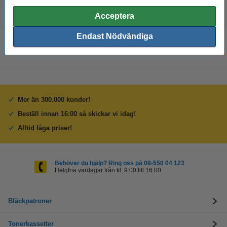
Acceptera
Endast Nödvändiga
Mer än 300.000 kunder!
Beställ innan 16:00 så skickar vi idag!
Alltid låga priser!
Behöver du hjälp? Ring oss på 08-550 04 123
Helgfria vardagar från kl. 9:00 till 16:00
Bläckpatroner
Tonerkassetter