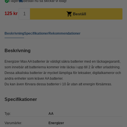
i lager
Beställ nu så skickar vi idag!
125 kr
Beställ
Beskrivning
Specifikationer
Rekommendationer
Beskrivning
Energizer Max AA batterier är väldigt säkra batterier med en läckagegaranti,
som innebär att batterierna kommer inte läcka i upp till 2 år efter urladdning.
Dessa alkaliska batterier är mycket lämpliga för leksaker, digitalkameror och
andra enheter som kräver AA batterier.
Du kan även förvara dessa batterier i 10 år utan att energin försämras.
Specifikationer
Typ:
AA
Varumärke:
Energizer