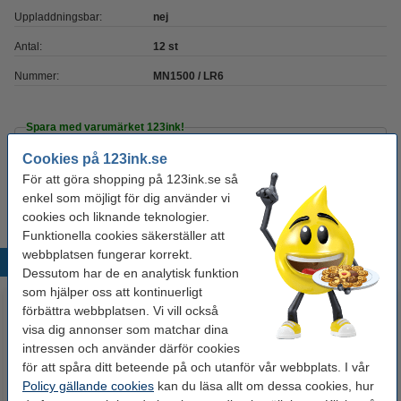
Uppladdningsbar:
nej
Antal:
12 st
Nummer:
MN1500 / LR6
Spara med varumärket 123ink!
Cookies på 123ink.se
123ink Xtreme Power MN1500 AA/LR6 batteri
24st
För att göra shopping på 123ink.se så
175 kr
enkel som möjligt för dig använder vi
cookies och liknande teknologier.
Funktionella cookies säkerställer att
webbplatsen fungerar korrekt.
Populära produkter
Dessutom har de en analytisk funktion
som hjälper oss att kontinuerligt
förbättra webbplatsen. Vi vill också
visa dig annonser som matchar dina
intressen och använder därför cookies
för att spåra ditt beteende på och utanför vår webbplats. I vår
Policy gällande cookies
kan du läsa allt om dessa cookies, hur