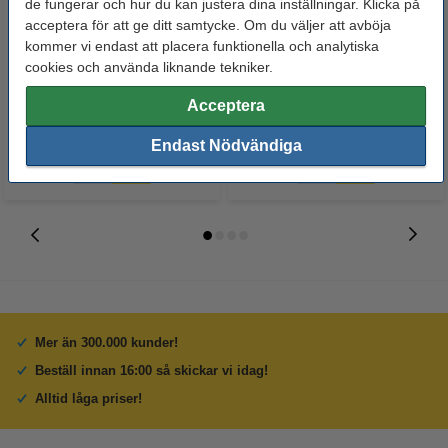
de fungerar och hur du kan justera dina inställningar. Klicka på
acceptera för att ge ditt samtycke. Om du väljer att avböja
Varumärket 123ink
Philips Power Alkaline LR03
kommer vi endast att placera funktionella och analytiska
ersätter Brother TN-2420 svart
Micro AAA batteri 12st
cookies och använda liknande tekniker.
toner hög kapacitet
570 kr
115 kr
Acceptera
Inkl. 25% Moms
Inkl. 25% Moms
Endast Nödvändiga
Mer än 300.000 kunder!
Beställ innan 16:00 så skickar vi idag!
Alltid låga priser!