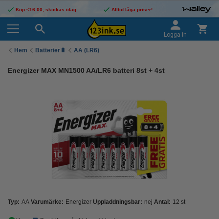
Köp <16:00, skickas idag
Alltid låga priser!
Logga in
Hem
Batterier🔋
AA (LR6)
Energizer MAX MN1500 AA/LR6 batteri 8st + 4st
Typ:
AA
Varumärke:
Energizer
Uppladdningsbar:
nej
Antal:
12 st