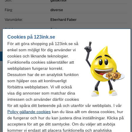
Sort:
gatukritor
Färg:
diverse
Varumärke:
Eberhard Faber
Antal:
6 st
Cookies på 123ink.se
För att göra shopping på 123ink.se så
enkel som möjligt för dig använder vi
cookies och liknande teknologier.
Populära produkter
Funktionella cookies säkerställer att
webbplatsen fungerar korrekt.
Dessutom har de en analytisk funktion
som hjälper oss att kontinuerligt
förbättra webbplatsen. Vi vill också
visa dig annonser som matchar dina
intressen och använder därför cookies
för att spåra ditt beteende på och utanför vår webbplats. I vår
Policy gällande cookies
kan du läsa allt om dessa cookies, hur
Varumärket 123ink
Rengöringsservetter 20st
de fungerar och hur du kan justera dina inställningar. Klicka på
ersätter Brother DK-11218
(bildskärm, våt&torr) | AF
acceptera för att ge ditt samtycke. Om du väljer att avböja
runda etiketter | svart text - vit
SCR020
kommer vi endast att placera funktionella och analytiska
etikett | Ø 24mm