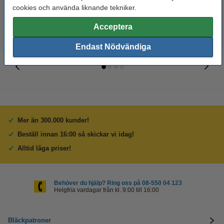
90 kr
94 kr
Inkl. 25% Moms
Inkl. 25% Moms
cookies och använda liknande tekniker.
Acceptera
Endast Nödvändiga
Mer än 300.000 kunder!
Beställ innan 16:00 så skickar vi idag!
Alltid låga priser!
Behöver du hjälp? Ring oss på 08-550 04 123
Helgfria vardagar från kl. 9:00 till 16:00
Bläckpatroner