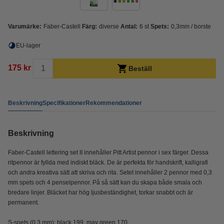
Varumärke:
Faber-Castell
Färg:
diverse
Antal:
6 st
Spets:
0,3mm / borste
EU-lager
175 kr
Beställ
Beskrivning
Specifikationer
Rekommendationer
Beskrivning
Faber-Castell lettering set II innehåller Pitt Artist pennor i sex färger. Dessa
ritpennor är fyllda med indiskt bläck. De är perfekta för handskrift, kalligrafi
och andra kreativa sätt att skriva och rita. Setet innehåller 2 pennor med 0,3
mm spets och 4 penselpennor. På så sätt kan du skapa både smala och
bredare linjer. Bläcket har hög ljusbeständighet, torkar snabbt och är
permanent.
S-spets (0,3 mm): black 199, may green 170.