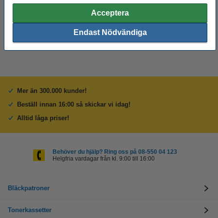
Anteckningsbok A4 blank | Kangaro | 80 ark
Acceptera
60 kr
Endast Nödvändiga
Mer än 300.000 kunder!
Beställ innan 16:00 så skickar vi idag!
Alltid låga priser!
Behöver du hjälp? Ring oss på 08-550 04 123
Helgfria vardagar från kl. 9:00 till 16:00
Bläckpatroner
Tonerkassetter