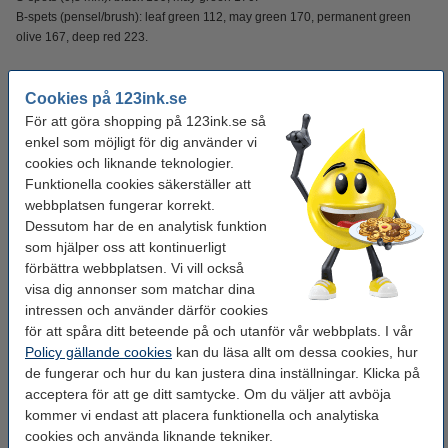
B-spets (pensel/brush): leaf green 112, may green 170, permanent green
olive 167, deep red 223.
Specifikationer
Cookies på 123ink.se
För att göra shopping på 123ink.se så
Varumärke:
enkel som möjligt för dig använder vi
Faber-Castell
cookies och liknande teknologier.
Färg:
diverse
Funktionella cookies säkerställer att
webbplatsen fungerar korrekt.
Antal:
6 st
Dessutom har de en analytisk funktion
Spets:
0,3mm / borste
som hjälper oss att kontinuerligt
förbättra webbplatsen. Vi vill också
Sort:
ritpennor
visa dig annonser som matchar dina
Set:
handlettering I
intressen och använder därför cookies
för att spåra ditt beteende på och utanför vår webbplats. I vår
OEM:
FC-267117
Policy gällande cookies
kan du läsa allt om dessa cookies, hur
Vårt artikelnr:
de fungerar och hur du kan justera dina inställningar. Klicka på
220084
acceptera för att ge ditt samtycke. Om du väljer att avböja
kommer vi endast att placera funktionella och analytiska
Glöm inte att beställa!
cookies och använda liknande tekniker.