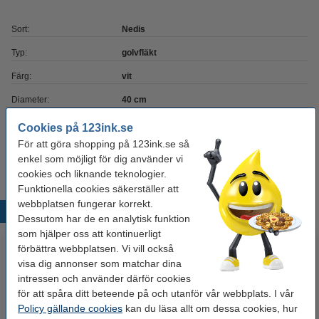
Sort:
Nedis
Typ:
golvfläkt
Färg:
vit
Diameter:
40 cm
Strömförsörjning:
strömkontakt
Cookies på 123ink.se
För att göra shopping på 123ink.se så
Energi:
45 W
enkel som möjligt för dig använder vi
cookies och liknande teknologier.
Funktionella cookies säkerställer att
webbplatsen fungerar korrekt.
Populära produkter
Dessutom har de en analytisk funktion
som hjälper oss att kontinuerligt
förbättra webbplatsen. Vi vill också
visa dig annonser som matchar dina
intressen och använder därför cookies
för att spåra ditt beteende på och utanför vår webbplats. I vår
Policy gällande cookies
kan du läsa allt om dessa cookies, hur