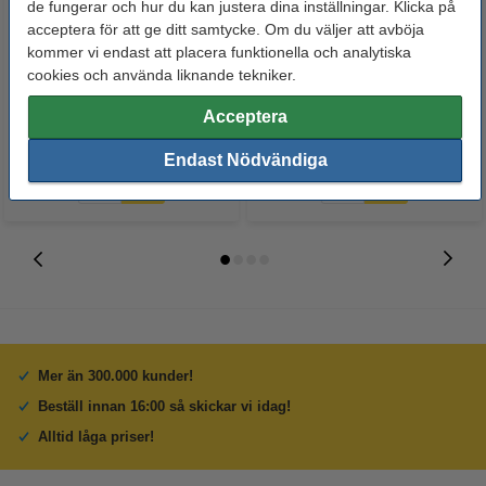
de fungerar och hur du kan justera dina inställningar. Klicka på
acceptera för att ge ditt samtycke. Om du väljer att avböja
Post-it lappar 76mm x 76mm |
Diskhandskar M (8) 1-par |
kommer vi endast att placera funktionella och analytiska
123ink | gul | 100 ark | 12st
rosa/gul
cookies och använda liknande tekniker.
Acceptera
195 kr
22 kr
Inkl. 25% Moms
Inkl. 25% Moms
Endast Nödvändiga
Mer än 300.000 kunder!
Beställ innan 16:00 så skickar vi idag!
Alltid låga priser!