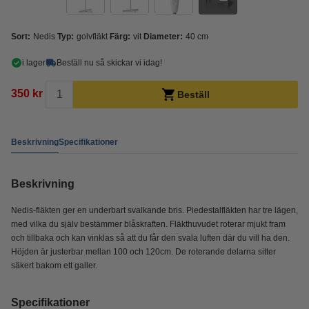
Sort:
Nedis
Typ:
golvfläkt
Färg:
vit
Diameter:
40 cm
i lager
Beställ nu så skickar vi idag!
350 kr
Beställ
Beskrivning
Specifikationer
Beskrivning
Nedis-fläkten ger en underbart svalkande bris. Piedestalfläkten har tre lägen,
med vilka du själv bestämmer blåskraften. Fläkthuvudet roterar mjukt fram
och tillbaka och kan vinklas så att du får den svala luften där du vill ha den.
Höjden är justerbar mellan 100 och 120cm. De roterande delarna sitter
säkert bakom ett galler.
Specifikationer