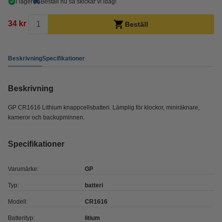
i lager
Beställ nu så skickar vi idag!
34 kr
Beställ
Beskrivning
Specifikationer
Beskrivning
GP CR1616 Lithium knappcellsbatteri. Lämplig för klockor, miniräknare,
kameror och backupminnen.
Specifikationer
Varumärke:
GP
Typ:
batteri
Modell:
CR1616
Batterityp:
litium