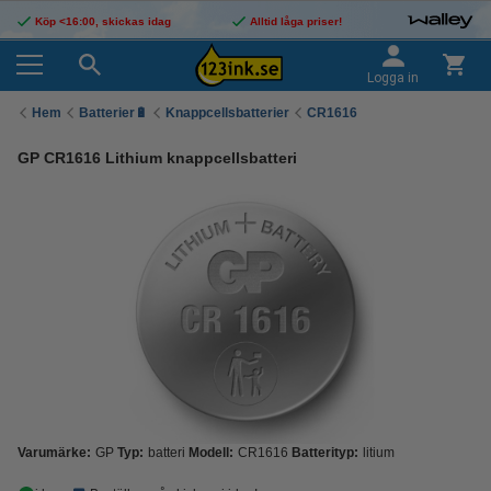
Köp <16:00, skickas idag
Alltid låga priser!
Logga in
Hem
Batterier🔋
Knappcellsbatterier
CR1616
GP CR1616 Lithium knappcellsbatteri
Varumärke:
GP
Typ:
batteri
Modell:
CR1616
Batterityp:
litium