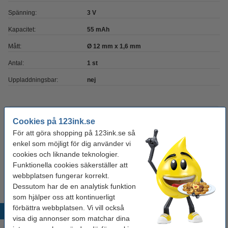
Spänning:
3 V
Kapacitet:
55 mAh
Mått:
Ø 12 mm x 1,6 mm
Antal:
1 st
Uppladdningsbar:
nej
Extra information
Batteriet benämns
Cookies på 123ink.se
även som:
För att göra shopping på 123ink.se så
enkel som möjligt för dig använder vi
Batteribenämning:
cookies och liknande teknologier.
280-209
5021LC
BR1616
BR1616-1W
Funktionella cookies säkerställer att
CD1616
CR1616
CR1616-1W
DL1616
webbplatsen fungerar korrekt.
DL1616B
ECR1616
KCR1616
L11
L28
Dessutom har de en analytisk funktion
LM1616
YA
som hjälper oss att kontinuerligt
förbättra webbplatsen. Vi vill också
Populära produkter
visa dig annonser som matchar dina