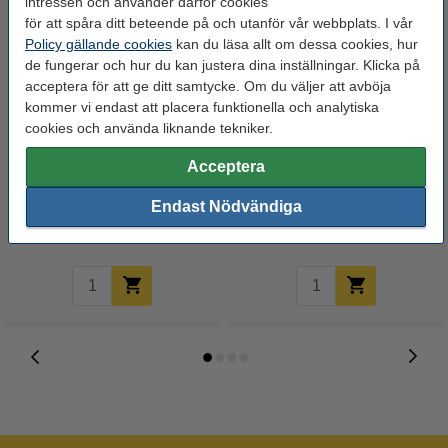
intressen och använder därför cookies
för att spåra ditt beteende på och utanför vår webbplats. I vår
Policy gällande cookies
kan du läsa allt om dessa cookies, hur
de fungerar och hur du kan justera dina inställningar. Klicka på
acceptera för att ge ditt samtycke. Om du väljer att avböja
kommer vi endast att placera funktionella och analytiska
cookies och använda liknande tekniker.
Frysetiketter 23 x 50mm | vit/blå
Star Trading CR2032 Lithium
Acceptera
| 123ink | 60st
knappcellsbatteri 6st
Endast Nödvändiga
30 kr
39 kr
Inkl. 25% Moms
Inkl. 25% Moms