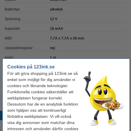
Batterityp:
alkalisk
Spänning:
12 V
Kapacitet:
18 mAh
Mått:
7,7A x 7,7A x 28 mm
Uppladdningsbar:
nej
Antal:
1 st
Cookies på 123ink.se
För att göra shopping på 123ink.se så
Extra information
enkel som möjligt för dig använder vi
Batteriet benämns
även som:
cookies och liknande teknologier.
Funktionella cookies säkerställer att
Batteribenämning:
webbplatsen fungerar korrekt.
27A
8LR732
A27
MN27
V27A
Dessutom har de en analytisk funktion
som hjälper oss att kontinuerligt
Populära produkter
förbättra webbplatsen. Vi vill också
visa dig annonser som matchar dina
intressen och använder därför cookies