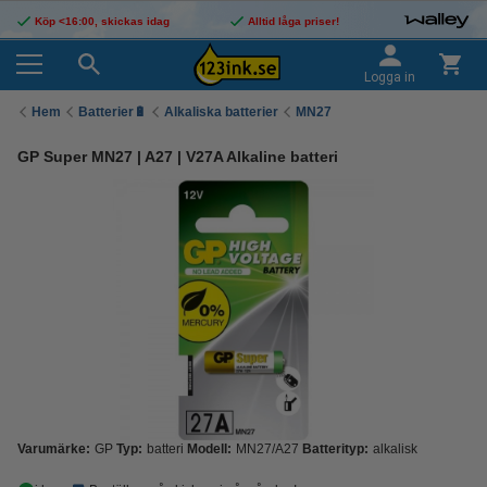
Köp <16:00, skickas idag
Alltid låga priser!
Logga in
Hem
Batterier🔋
Alkaliska batterier
MN27
GP Super MN27 | A27 | V27A Alkaline batteri
Varumärke:
GP
Typ:
batteri
Modell:
MN27/A27
Batterityp:
alkalisk