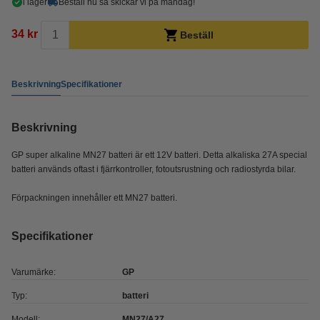
i lager
Beställ nu så skickar vi på måndag!
34 kr
Beställ
Beskrivning
Specifikationer
Beskrivning
GP super alkaline MN27 batteri är ett 12V batteri. Detta alkaliska 27A special
batteri används oftast i fjärrkontroller, fotoutsrustning och radiostyrda bilar.
Förpackningen innehåller ett MN27 batteri.
Specifikationer
Varumärke:
GP
Typ:
batteri
Modell:
MN27/A27