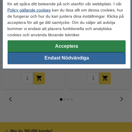
för att spåra ditt beteende på och utanför vår webbplats. I vår
Policy gällande cookies
kan du läsa allt om dessa cookies, hur
de fungerar och hur du kan justera dina inställningar. Klicka på
acceptera för att ge ditt samtycke. Om du väljer att avböja
kommer vi endast att placera funktionella och analytiska
cookies och använda liknande tekniker.
Varumärket 123ink ersätter HP
Epson 16XL (T1636) BK/C/M/Y
Acceptera
953 (F6U13AE) magenta
bläckpatron 4-pack (original)
bläckpatron
Endast Nödvändiga
250 kr
895 kr
Inkl. 25% Moms
Inkl. 25% Moms
Mer än 300.000 kunder!