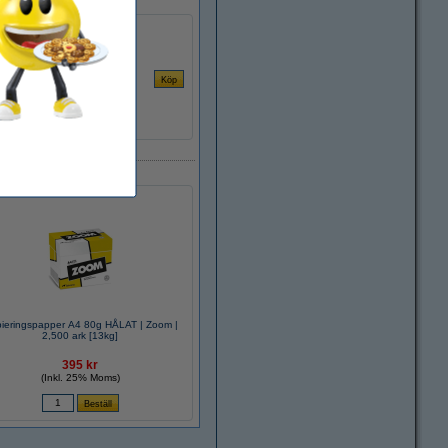
ieringspapper A4 80g HÅLAT | Zoom |
2,500 ark [13kg]
395 kr
(Inkl. 25% Moms)