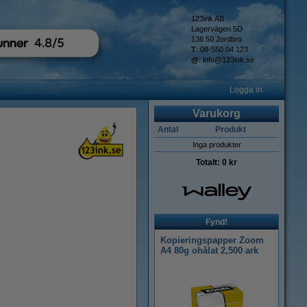
123ink AB
Lagervägen 5D
136 50 Jordbro
T
: 08-550 04 123
@
:
info@123ink.se
Logga in
Varukorg
Antal
Produkt
Inga produkter
Totalt:
0 kr
Fynd!
Kopieringspapper Zoom
A4 80g ohålat 2,500 ark