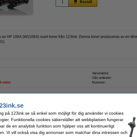
Beställ
k
av HP 106A (W1106A) svart toner från 123ink. Denna toner produceras av en tillver
1).
Varumärke:
Vårt artikelnr:
0 sidor
Nummer:
23ink.se
ng på 123ink.se så enkel som möjligt för dig använder vi cookies
A4 80g | Zoom | 500 ark
ogier. Funktionella cookies säkerställer att webbplatsen fungerar
r de en analytisk funktion som hjälper oss att kontinuerligt
en. Vi vill också visa dig annonser som matchar dina intressen och