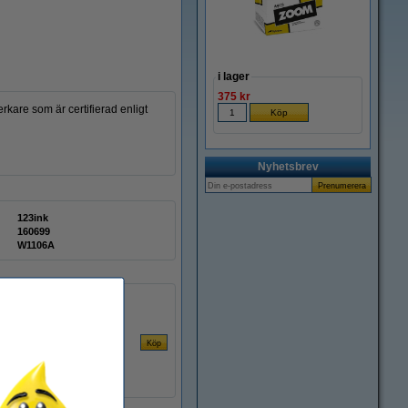
i lager
375 kr
kare som är certifierad enligt
Nyhetsbrev
123ink
160699
W1106A