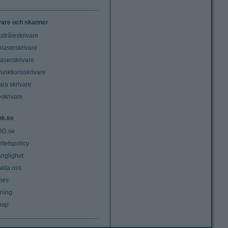
vare och skanner
stråleskrivare
laserskrivare
laserskrivare
funktionsskrivare
ara skrivare
oskrivare
nk.se
3D.se
ritetspolicy
änglighet
akta oss
ies
lning
map