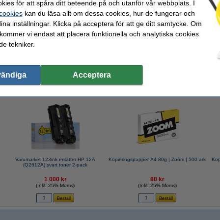
kies för att spåra ditt beteende på och utanför vår webbplats. I
 cookies
kan du läsa allt om dessa cookies, hur de fungerar och
ina inställningar. Klicka på acceptera för att ge ditt samtycke. Om
 kommer vi endast att placera funktionella och analytiska cookies
A4 80g HÅLAT | Zoom | 500 ark
e tekniker.
vändiga
Acceptera
valde ofta även dessa produkter!
Varumärket 123ink ersätter HP 12A
Kopieringspapper A4 80g | Zoom | 500 ark
Kop
(Q2612A) svart toner 2-pack
1 000 kr
80 kr
(Inkl. 25% Moms)
(Inkl. 25% Moms)