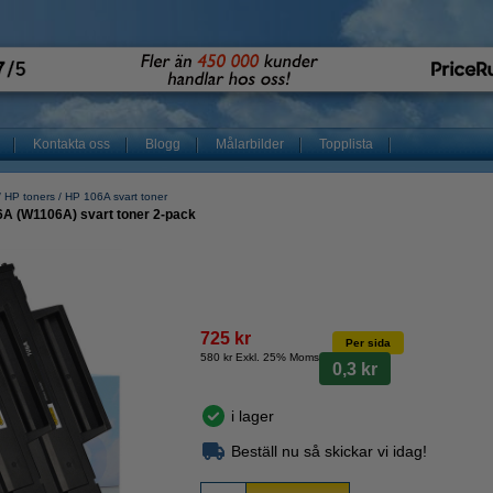
Kontakta oss
Blogg
Målarbilder
Topplista
HP toners
HP 106A svart toner
6A (W1106A) svart toner 2-pack
725 kr
Per sida
580 kr Exkl. 25% Moms
0,3 kr
i lager
Beställ nu så skickar vi idag!