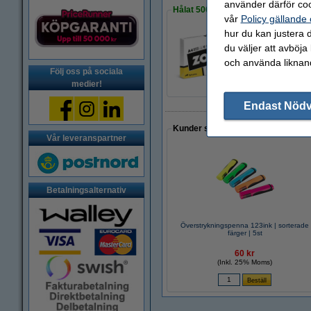
använder därför coo
Hålat 500 ark
vår
Policy gällande
hur du kan justera d
du väljer att avböja
Kopieringspapper 
85 kr
och använda liknand
Följ oss på sociala
medier!
Endast Nöd
Kunder som gjort ett liknande köp 
Vår leveranspartner
Betalningsalternativ
Överstrykningspenna 123ink | sorterade
färger | 5st
60 kr
(Inkl. 25% Moms)