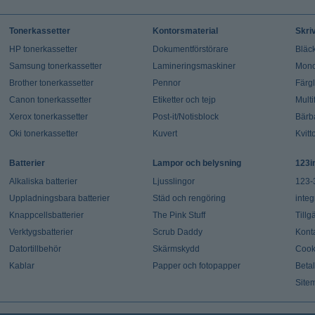
Tonerkassetter
Kontorsmaterial
Skri
HP tonerkassetter
Dokumentförstörare
Bläck
Samsung tonerkassetter
Lamineringsmaskiner
Mono
Brother tonerkassetter
Pennor
Färg
Canon tonerkassetter
Etiketter och tejp
Multi
Xerox tonerkassetter
Post-it/Notisblock
Bärb
Oki tonerkassetter
Kuvert
Kvitt
Batterier
Lampor och belysning
123i
Alkaliska batterier
Ljusslingor
123-
Uppladningsbara batterier
Städ och rengöring
integ
Knappcellsbatterier
The Pink Stuff
Tillg
Verktygsbatterier
Scrub Daddy
Kont
Datortillbehör
Skärmskydd
Cook
Kablar
Papper och fotopapper
Beta
Site