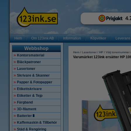
Hem
Om 123ink AB
Information
Köpvillkor
Leverans
Webbshop
Hem
Lasertoner
HP
Välj tonernummer
Kontorsmaterial
Varumärket 123ink ersätter HP 10
Bläckpatroner
Lasertoner
Skrivare & Skanner
Papper & Fotopapper
Etikettskrivare
Etiketter & Tejp
Färgband
3D-filament
Batterier🔋
Kaffemaskin & Tillbehör
Städ & Rengöring