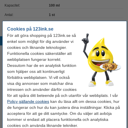
Kapacitet:
100 ml
Antal:
1 st
Cookies på 123ink.se
För att göra shopping på 123ink.se så
Populära produkter
enkel som möjligt för dig använder vi
cookies och liknande teknologier.
Funktionella cookies säkerställer att
webbplatsen fungerar korrekt.
Dessutom har de en analytisk funktion
som hjälper oss att kontinuerligt
förbättra webbplatsen. Vi vill också
visa dig annonser som matchar dina
intressen och använder därför cookies
Handtvål 300ml | Palmolive
Handkräm 75ml | Abena
för att spåra ditt beteende på och utanför vår webbplats. I vår
Policy gällande cookies
Hygiene Plus Sensitive
kan du läsa allt om dessa cookies, hur
de fungerar och hur du kan justera dina inställningar. Klicka på
acceptera för att ge ditt samtycke. Om du väljer att avböja
34 kr
54 kr
Inkl. 25% Moms
Inkl. 25% Moms
kommer vi endast att placera funktionella och analytiska
cookies och använda liknande tekniker.