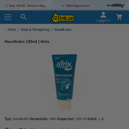
Köp <16:00, skickas idag
Alltid låga priser!
Logga in
Hem
Städ & Rengöring
Handkräm
Handkräm 100ml | Atrix
Typ:
handkräm
Varumärke:
Atrix
Kapacitet:
100 ml
Antal:
1 st