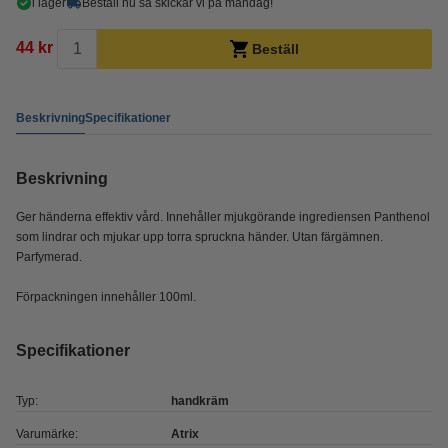
i lager
Beställ nu så skickar vi på måndag!
44 kr
Beställ
Beskrivning
Specifikationer
Beskrivning
Ger händerna effektiv vård. Innehåller mjukgörande ingrediensen Panthenol
som lindrar och mjukar upp torra spruckna händer. Utan färgämnen.
Parfymerad.
Förpackningen innehåller 100ml.
Specifikationer
Typ:
handkräm
Varumärke:
Atrix