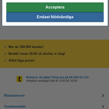
Acceptera
Endast Nödvändiga
Mer än 300.000 kunder!
Beställ innan 16:00 så skickar vi idag!
Alltid låga priser!
Behöver du hjälp? Ring oss på 08-550 04 123
Helgfria vardagar från kl. 9:00 till 16:00
Bläckpatroner
Tonerkassetter