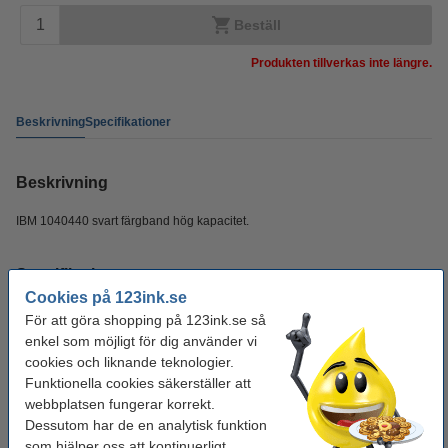
Beställ
Produkten tillverkas inte längre.
Beskrivning
Specifikationer
Beskrivning
IBM 1040440 svart färgband hög kapacitet.
Specifikationer
Cookies på 123ink.se
För att göra shopping på 123ink.se så
Typ:
färgband
enkel som möjligt för dig använder vi
Färg:
svart
cookies och liknande teknologier.
Funktionella cookies säkerställer att
Varumärke:
IBM
webbplatsen fungerar korrekt.
Nummer:
Dessutom har de en analytisk funktion
1040440
som hjälper oss att kontinuerligt