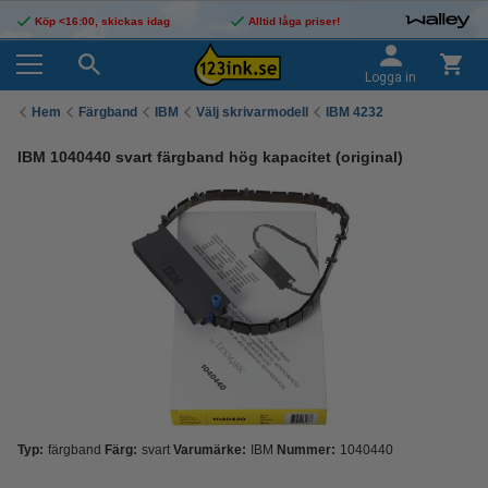
Köp <16:00, skickas idag
Alltid låga priser!
Logga in
Hem
Färgband
IBM
Välj skrivarmodell
IBM 4232
IBM 1040440 svart färgband hög kapacitet (original)
Typ:
färgband
Färg:
svart
Varumärke:
IBM
Nummer:
1040440