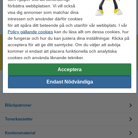
förbättra webbplatsen. Vi vill också
visa dig annonser som matchar dina
intressen och använder därför cookies
för att spåra ditt beteende på och utanför vår webbplats. I vår
Policy gällande cookies
kan du läsa allt om dessa cookies, hur
de fungerar och hur du kan justera dina inställningar. Klicka på
Mer än 300.000 kunder!
acceptera för att ge ditt samtycke. Om du väljer att avböja
kommer vi endast att placera funktionella och analytiska
Beställ innan 16:00 så skickar vi idag!
cookies och använda liknande tekniker.
Alltid låga priser!
Acceptera
Endast Nödvändiga
Behöver du hjälp? Ring oss på 08-550 04 123
Helgfria vardagar från kl. 9:00 till 16:00
Bläckpatroner
Tonerkassetter
Kontorsmaterial