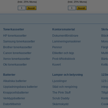
(Inkl. 25% Moms)
(Inkl. 25% Moms)
Tonerkassetter
Kontorsmaterial
Skri
HP tonerkassetter
Dokumentförstörare
Bläck
Samsung tonerkassetter
Lamineringsmaskiner
Mono
Brother tonerkassetter
Pennor
Färg
Canon tonerkassetter
Etiketter och tejp
Multi
Xerox tonerkassetter
Post-it/Notisblock
Bärb
Oki tonerkassetter
Kuvert
Kvitt
Batterier
Lampor och belysning
123i
Alkaliska batterier
Ljusslingor
123-
Uppladningsbara batterier
Städ och rengöring
integ
Knappcellsbatterier
The Pink Stuff
Tillg
Verktygsbatterier
Scrub Daddy
Kont
Datortillbehör
Skärmskydd
Cook