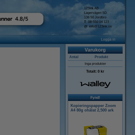
123ink AB
Lagervägen 5D
136 50 Jordbro
T
: 08-550 04 123
@
:
info@123ink.se
Logga in
Varukorg
Antal
Produkt
Inga produkter
Totalt:
0 kr
Fynd!
Kopieringspapper Zoom
A4 80g ohålat 2,500 ark