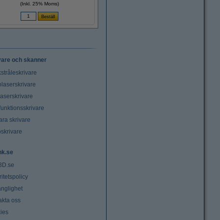
(Inkl. 25% Moms)
vare och skanner
stråleskrivare
laserskrivare
laserskrivare
funktionsskrivare
ara skrivare
oskrivare
nk.se
3D.se
ritetspolicy
änglighet
akta oss
ies