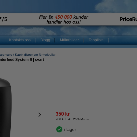
Kontakta oss
Blogg
Målarbilder
Topplista
ispensers
Katrin dispenser för torkrullar
enterfeed System S | svart
350 kr
280 kr Exkl. 25% Moms
i lager