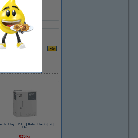
svart
Katrin
1 st
krulle 1-lag | 110m | Katrin Plus S | vit |
12st
625 kr