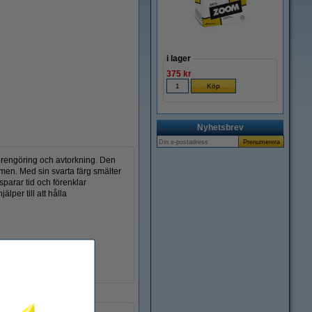
Zoom
i lager
375 kr
Nyhetsbrev
id rengöring och avtorkning. Den
mmen. Med sin svarta färg smälter
 sparar tid och förenklar
lper till att hålla