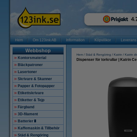
Hem
Om 123ink AB
Information
Köpvillkor
Leverans
Webbshop
Hem
Städ & Rengöring
Katrin
Katrin d
Kontorsmaterial
Dispenser för torkrullar | Katrin C
Bläckpatroner
Lasertoner
Skrivare & Skanner
Papper & Fotopapper
Etikettskrivare
Etiketter & Tejp
Färgband
3D-filament
Batterier🔋
Kaffemaskin & Tillbehör
Städ & Rengöring