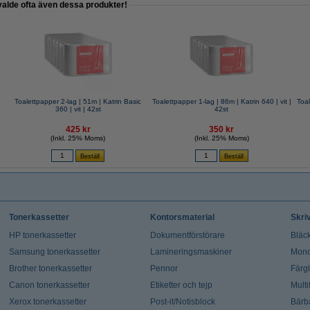
valde ofta även dessa produkter!
Toalettpapper 2-lag | 51m | Katrin Basic
Toalettpapper 1-lag | 86m | Katrin 640 | vit |
Toal
360 | vit | 42st
42st
425 kr
350 kr
(Inkl. 25% Moms)
(Inkl. 25% Moms)
Tonerkassetter
Kontorsmaterial
Skri
HP tonerkassetter
Dokumentförstörare
Bläck
Samsung tonerkassetter
Lamineringsmaskiner
Mono
Brother tonerkassetter
Pennor
Färg
Canon tonerkassetter
Etiketter och tejp
Multi
Xerox tonerkassetter
Post-it/Notisblock
Bärb