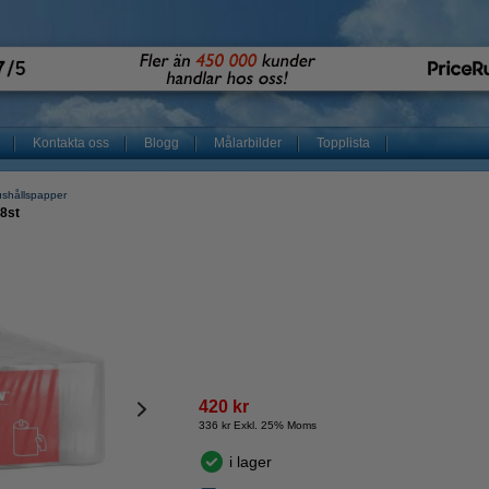
Kontakta oss
Blogg
Målarbilder
Topplista
ushållspapper
28st
420 kr
336 kr Exkl. 25% Moms
i lager