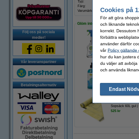
Typ:
2-lage
Färg:
naturv
Cookies på 1
Varumärke:
Katri
För att göra shoppi
Glöm inte att beställa!
och liknande teknol
korrekt. Dessutom ha
Följ oss på sociala
förbättra webbplats
medier!
Allrengöringsspray
använder därför coo
49 kr
vår
Policy gällande
hur du kan justera d
Vår leveranspartner
du väljer att avböja
och använda liknand
Handtvål 500ml | 
44 kr
Betalningsalternativ
Endast Nöd
Sopsäck 60L gul |
525 kr