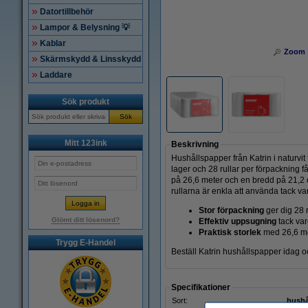
Datortillbehör
Lampor & Belysning 💡
Kablar
Zoom
Skärmskydd & Linsskydd
Laddare
Sök produkt
Sök
Mitt 123ink
Beskrivning
Hushållspapper från Katrin i naturvit
lager och 28 rullar per förpackning 
på 26,6 meter och en bredd på 21,2 cm,
rullarna är enkla att använda tack v
Stor förpackning
ger dig 28 
Glömt ditt lösenord?
Effektiv uppsugning
tack var
Praktisk storlek
med 26,6 met
Trygg E-Handel
Beställ Katrin hushållspapper idag o
Specifikationer
Sort:
hushål