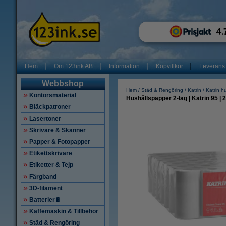
Hem
Om 123ink AB
Information
Köpvillkor
Leverans
Webbshop
Hem
Städ & Rengöring
Katrin
Katrin h
Kontorsmaterial
Hushållspapper 2-lag | Katrin 95 | 
Bläckpatroner
Lasertoner
Skrivare & Skanner
Papper & Fotopapper
Etikettskrivare
Etiketter & Tejp
Färgband
3D-filament
Batterier🔋
Kaffemaskin & Tillbehör
Städ & Rengöring