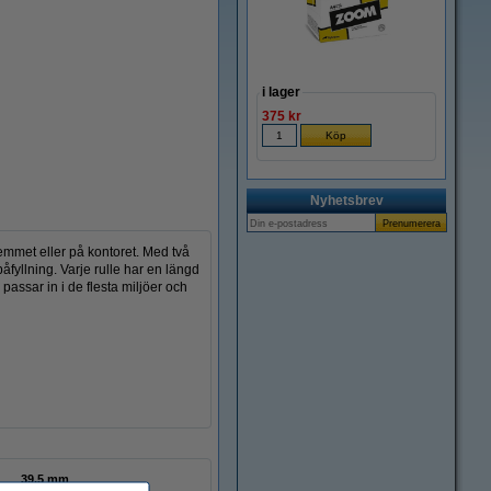
i lager
375 kr
Nyhetsbrev
hemmet eller på kontoret. Med två
fyllning. Varje rulle har en längd
 passar in i de flesta miljöer och
39,5 mm