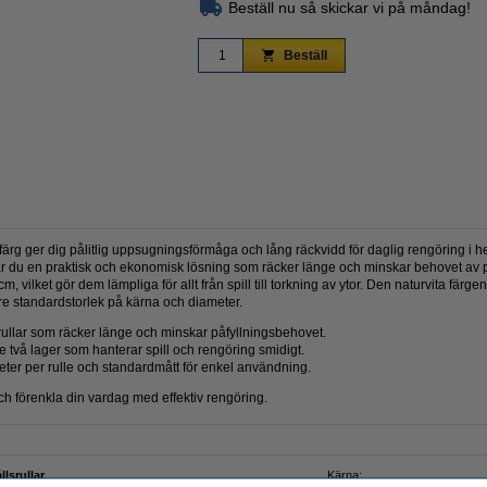
Beställ nu så skickar vi på måndag!
Beställ
Zoom
 färg ger dig pålitlig uppsugningsförmåga och lång räckvidd för daglig rengöring i 
får du en praktisk och ekonomisk lösning som räcker länge och minskar behovet av på
 vilket gör dem lämpliga för allt från spill till torkning av ytor. Den naturvita färgen
are standardstorlek på kärna och diameter.
rullar som räcker länge och minskar påfyllningsbehovet.
e två lager som hanterar spill och rengöring smidigt.
er per rulle och standardmått för enkel användning.
ch förenkla din vardag med effektiv rengöring.
lsrullar
Kärna: