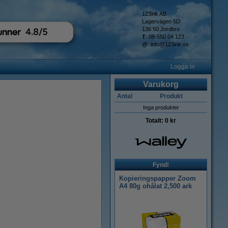
123ink AB
Lagervägen 5D
136 50 Jordbro
T
: 08-550 04 123
@
:
info@123ink.se
Logga in
Varukorg
Antal
Produkt
Inga produkter
Totalt:
0 kr
Fynd!
Kopieringspapper Zoom
A4 80g ohålat 2,500 ark