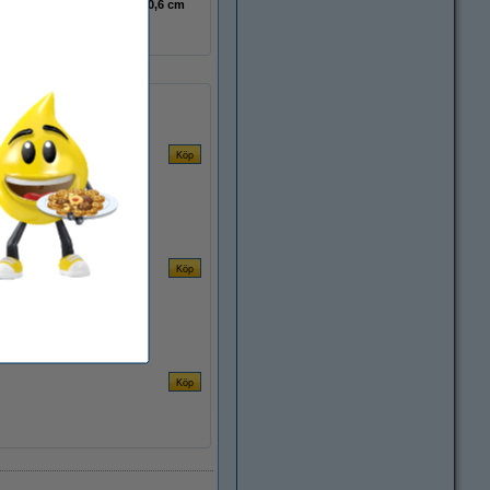
21,2 cm x 26,6 m x Ø 10,6 cm
28 st
95 ark