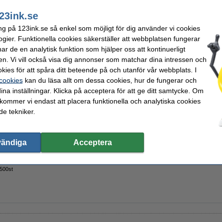
r
Mått:
it
Antal:
23ink.se
n
Antal ark:
ng på 123ink.se så enkel som möjligt för dig använder vi cookies
ogier. Funktionella cookies säkerställer att webbplatsen fungerar
r de en analytisk funktion som hjälper oss att kontinuerligt
en. Vi vill också visa dig annonser som matchar dina intressen och
 500ml | Dettol hygienisk
kies för att spåra ditt beteende på och utanför vår webbplats. I
 cookies
kan du läsa allt om dessa cookies, hur de fungerar och
ina inställningar. Klicka på acceptera för att ge ditt samtycke. Om
 kommer vi endast att placera funktionella och analytiska cookies
e tekniker.
123ink Eco Blue Lime
vändiga
Acceptera
 500st