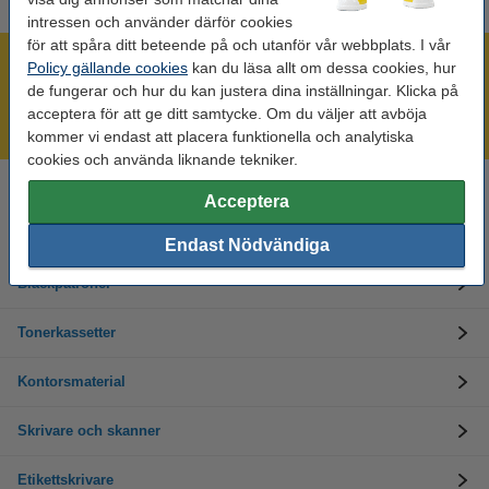
intressen och använder därför cookies
för att spåra ditt beteende på och utanför vår webbplats. I vår
Mer än 300.000 kunder!
Policy gällande cookies
kan du läsa allt om dessa cookies, hur
de fungerar och hur du kan justera dina inställningar. Klicka på
Beställ innan 16:00 så skickar vi idag!
acceptera för att ge ditt samtycke. Om du väljer att avböja
Alltid låga priser!
kommer vi endast att placera funktionella och analytiska
cookies och använda liknande tekniker.
Acceptera
Behöver du hjälp? Ring oss på 08-550 04 123
Helgfria vardagar från kl. 9:00 till 16:00
Endast Nödvändiga
Bläckpatroner
Tonerkassetter
Kontorsmaterial
Skrivare och skanner
Etikettskrivare