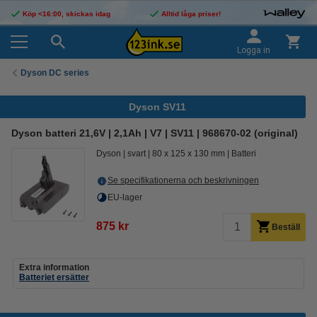
Köp <16:00, skickas idag
Alltid låga priser!
Logga in
Dyson DC series
Dyson SV11
Dyson batteri 21,6V | 2,1Ah | V7 | SV11 | 968670-02 (original)
Dyson
svart
80 x 125 x 130 mm
Batteri
Se specifikationerna och beskrivningen
EU-lager
875 kr
Beställ
Extra information
Batteriet ersätter