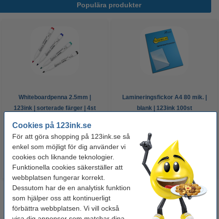
Populära produkter
Whiteboardpenna 2.5mm |
Lamineringsfickor A4 80 mik. |
123ink | sorterade färger | 4st
blank | 123ink 100st
Cookies på 123ink.se
60 kr
125 kr
Inkl. 25% Moms
Inkl. 25% Moms
För att göra shopping på 123ink.se så
enkel som möjligt för dig använder vi
cookies och liknande teknologier.
Funktionella cookies säkerställer att
webbplatsen fungerar korrekt.
Dessutom har de en analytisk funktion
som hjälper oss att kontinuerligt
förbättra webbplatsen. Vi vill också
visa dig annonser som matchar dina