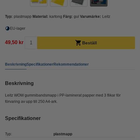
Typ:
plastmapp
Material:
kartong
Färg:
gul
Varumärke:
Leitz
EU-lager
49,50 kr
Beställ
Beskrivning
Specifikationer
Rekommendationer
Beskrivning
Leitz WOW gummibandsmapp i PP-laminerat papper med 3 flikar för
förvaring av upp till 250 A4-ark.
Specifikationer
Typ:
plastmapp