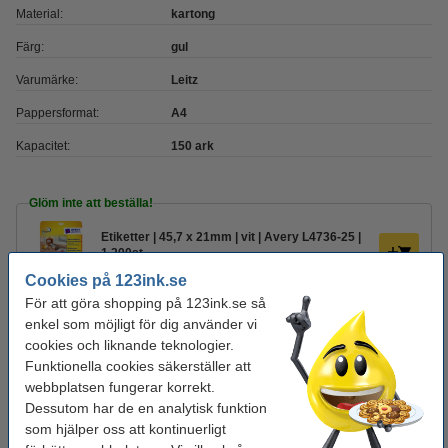
Material:
kartong
Färg:
gul
Varumärke:
Leitz
Pappersformat:
A4
Kapacitet:
150 ark
Glöm inte att beställa!
Etiketter | 45,7 x 21mm | vit | Avery L4736-25 |
1.200st
189 kr
Cookies på 123ink.se
För att göra shopping på 123ink.se så
Märkpenna permanent 1.5mm - 3mm | 123ink |
enkel som möjligt för dig använder vi
sorterade färger | 3st
65 kr
cookies och liknande teknologier.
Funktionella cookies säkerställer att
Överstrykningspenna 123ink | sorterade färger
webbplatsen fungerar korrekt.
| 5st
Dessutom har de en analytisk funktion
60 kr
som hjälper oss att kontinuerligt