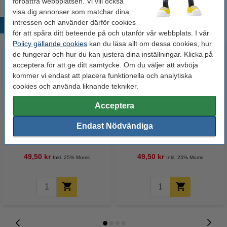
förbättra webbplatsen. Vi vill också
visa dig annonser som matchar dina
intressen och använder därför cookies
Populära produkter
för att spåra ditt beteende på och utanför vår webbplats. I vår
Policy gällande cookies
kan du läsa allt om dessa cookies, hur
de fungerar och hur du kan justera dina inställningar. Klicka på
acceptera för att ge ditt samtycke. Om du väljer att avböja
kommer vi endast att placera funktionella och analytiska
cookies och använda liknande tekniker.
Acceptera
Gummibandsmapp A4 | Leitz
Gummibandsmapp A4 | Leitz
Endast Nödvändiga
3982 WOW rosa metallic
3982 WOW isblå
49,50 kr
49,50 kr
Inkl. 25% Moms
Inkl. 25% Moms