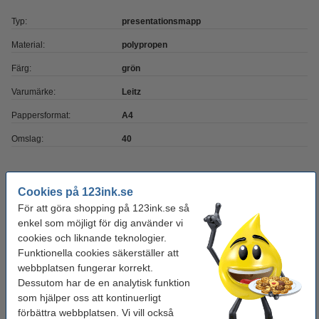
Typ:
presentationsmapp
Material:
polypropen
Färg:
grön
Varumärke:
Leitz
Pappersformat:
A4
Omslag:
40
Glöm inte att beställa!
Cookies på 123ink.se
För att göra shopping på 123ink.se så
Kopieringspapper A4 80g | Zoom | 500 ark
80 kr
enkel som möjligt för dig använder vi
cookies och liknande teknologier.
Funktionella cookies säkerställer att
Bläckpenna | 123ink | blå | 10st
webbplatsen fungerar korrekt.
40 kr
Dessutom har de en analytisk funktion
som hjälper oss att kontinuerligt
förbättra webbplatsen. Vi vill också