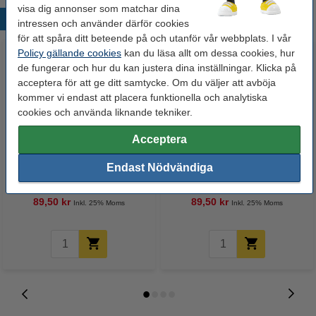
visa dig annonser som matchar dina
Populära produkter
intressen och använder därför cookies
för att spåra ditt beteende på och utanför vår webbplats. I vår
Policy gällande cookies
kan du läsa allt om dessa cookies, hur
de fungerar och hur du kan justera dina inställningar. Klicka på
acceptera för att ge ditt samtycke. Om du väljer att avböja
kommer vi endast att placera funktionella och analytiska
cookies och använda liknande tekniker.
Acceptera
Presentationsmapp A4 40 fickor
Presentationsmapp A4 40 fickor
Endast Nödvändiga
| Leitz 4632 WOW rosa
| Leitz 4632 WOW blå
89,50 kr
89,50 kr
Inkl. 25% Moms
Inkl. 25% Moms