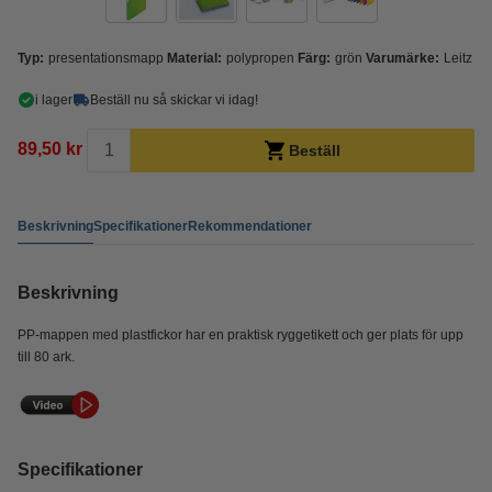
Typ:
presentationsmapp
Material:
polypropen
Färg:
grön
Varumärke:
Leitz
i lager
Beställ nu så skickar vi idag!
89,50 kr
Beställ
Beskrivning
Specifikationer
Rekommendationer
Beskrivning
PP-mappen med plastfickor har en praktisk ryggetikett och ger plats för upp
till 80 ark.
Specifikationer