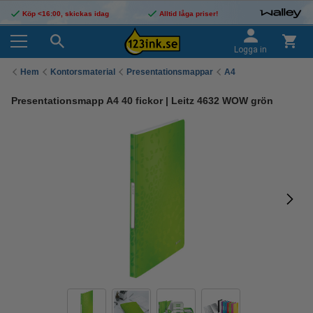
Köp <16:00, skickas idag
Alltid låga priser!
Logga in
Hem
Kontorsmaterial
Presentationsmappar
A4
Presentationsmapp A4 40 fickor | Leitz 4632 WOW grön