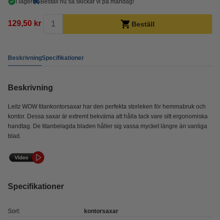
i lager
Beställ nu så skickar vi på måndag!
129,50 kr
Beställ
Beskrivning
Specifikationer
Beskrivning
Leitz WOW titankontorsaxar har den perfekta storleken för hemmabruk och
kontor. Dessa saxar är extremt bekväma att hålla tack vare sitt ergonomiska
handtag. De titanbelagda bladen håller sig vassa mycket längre än vanliga
blad.
Specifikationer
Sort:
kontorsaxar