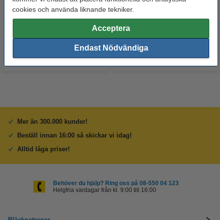
Trendsetter | rosa/turkos
FSC® 57cm | Smart Microfiber
cookies och använda liknande tekniker.
55 kr
45 kr
Inkl. 25% Moms
Inkl. 25% Moms
Acceptera
Endast Nödvändiga
Mer än 300.000 kunder!
Beställ innan 16:00 så skickar vi idag!
Alltid låga priser!
Behöver du hjälp? Ring oss på 08-550 04 123
Helgfria vardagar från kl. 9:00 till 16:00
Bläckpatroner