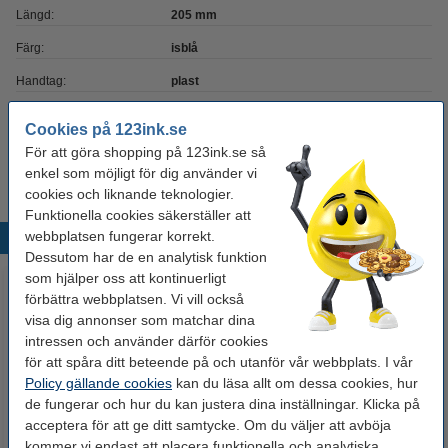
Längd:
205 mm
Färg:
isblå
Handtag:
plast
Varumärke:
Leitz
Cookies på 123ink.se
Vårt artikelnr:
211786
För att göra shopping på 123ink.se så
enkel som möjligt för dig använder vi
cookies och liknande teknologier.
Funktionella cookies säkerställer att
webbplatsen fungerar korrekt.
Populära produkter
Dessutom har de en analytisk funktion
som hjälper oss att kontinuerligt
förbättra webbplatsen. Vi vill också
visa dig annonser som matchar dina
intressen och använder därför cookies
för att spåra ditt beteende på och utanför vår webbplats. I vår
Policy gällande cookies
kan du läsa allt om dessa cookies, hur
de fungerar och hur du kan justera dina inställningar. Klicka på
acceptera för att ge ditt samtycke. Om du väljer att avböja
Sax 204mm | Westcott
Dammvippa med mikrofiberpäls
kommer vi endast att placera funktionella och analytiska