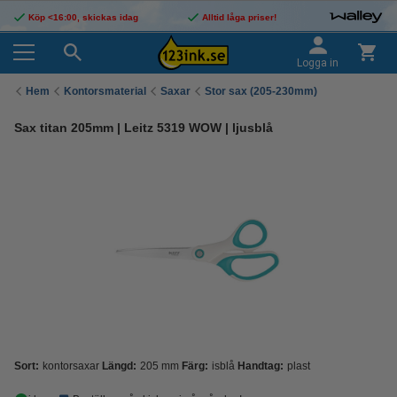
Köp <16:00, skickas idag
Alltid låga priser!
Logga in
Hem
Kontorsmaterial
Saxar
Stor sax (205-230mm)
Sax titan 205mm | Leitz 5319 WOW | ljusblå
Sort:
kontorsaxar
Längd:
205 mm
Färg:
isblå
Handtag:
plast