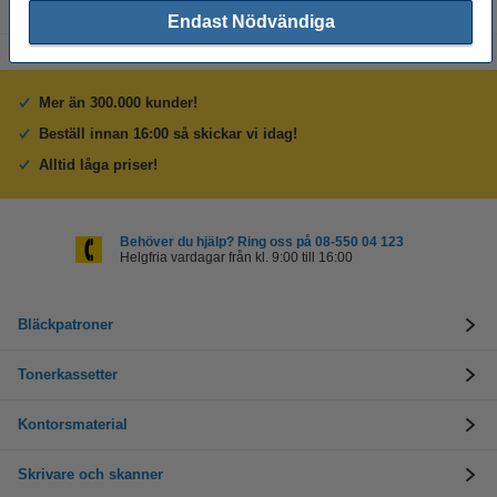
Endast Nödvändiga
Mer än 300.000 kunder!
Beställ innan 16:00 så skickar vi idag!
Alltid låga priser!
Behöver du hjälp? Ring oss på 08-550 04 123
Helgfria vardagar från kl. 9:00 till 16:00
Bläckpatroner
Tonerkassetter
Kontorsmaterial
Skrivare och skanner