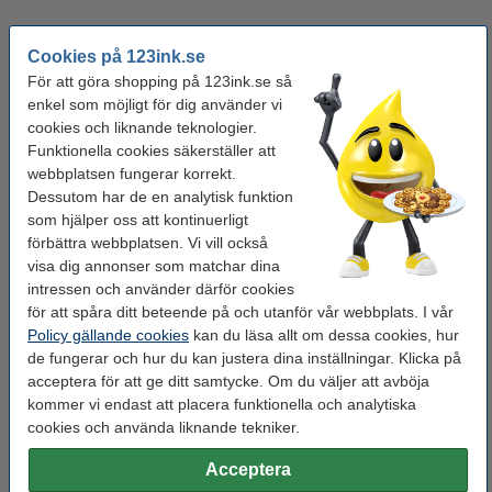
Varumärke:
Leitz
Cookies på 123ink.se
För att göra shopping på 123ink.se så
Typ:
tidskriftshållare
enkel som möjligt för dig använder vi
Mått:
258 x 75 x 312 mm
cookies och liknande teknologier.
Funktionella cookies säkerställer att
Färg:
metallic rosa
webbplatsen fungerar korrekt.
Material:
polystyren
Dessutom har de en analytisk funktion
som hjälper oss att kontinuerligt
Vårt artikelnr:
211913
förbättra webbplatsen. Vi vill också
visa dig annonser som matchar dina
intressen och använder därför cookies
Glöm inte att beställa!
för att spåra ditt beteende på och utanför vår webbplats. I vår
Policy gällande cookies
kan du läsa allt om dessa cookies, hur
Pennställ svart fem fack | 123ink
44 kr
de fungerar och hur du kan justera dina inställningar. Klicka på
acceptera för att ge ditt samtycke. Om du väljer att avböja
kommer vi endast att placera funktionella och analytiska
Memokub (plast) + refill | 123ink | 1.000 ark
cookies och använda liknande tekniker.
59 kr
Acceptera