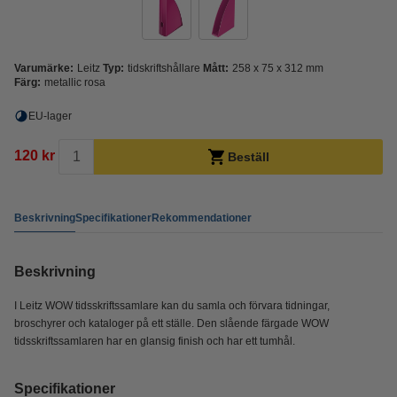
Varumärke:
Leitz
Typ:
tidskriftshållare
Mått:
258 x 75 x 312 mm
Färg:
metallic rosa
EU-lager
120 kr
Beställ
Beskrivning
Specifikationer
Rekommendationer
Beskrivning
I Leitz WOW tidsskriftssamlare kan du samla och förvara tidningar,
broschyrer och kataloger på ett ställe. Den slående färgade WOW
tidsskriftssamlaren har en glansig finish och har ett tumhål.
Specifikationer