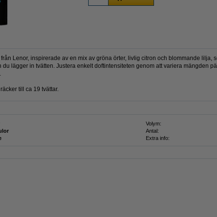
ån Lenor, inspirerade av en mix av gröna örter, livlig citron och blommande lilja, so
 du lägger in tvätten. Justera enkelt doftintensiteten genom att variera mängden pä
.
ker till ca 19 tvättar.
Volym:
ulor
Antal:
e
Extra info: