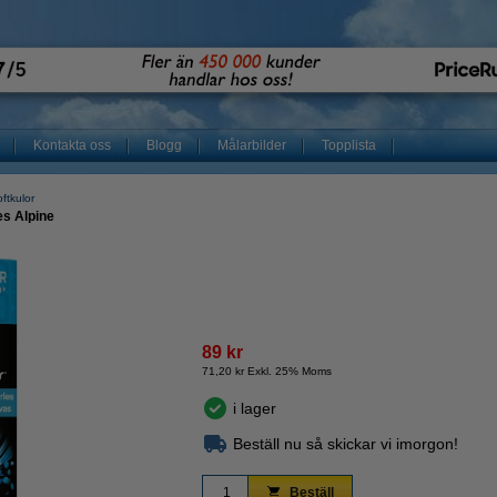
Kontakta oss
Blogg
Målarbilder
Topplista
ftkulor
es Alpine
89 kr
71,20 kr Exkl. 25% Moms
i lager
Beställ nu så skickar vi imorgon!
Beställ