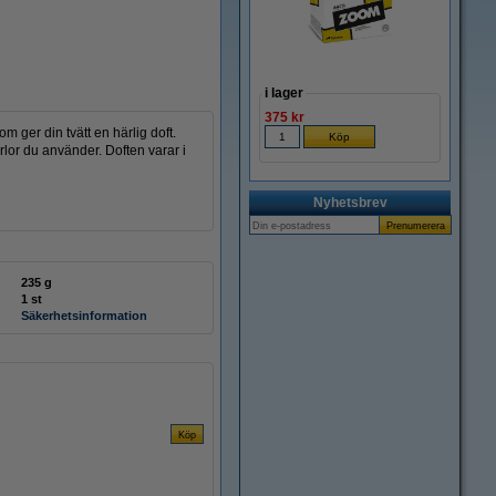
i lager
375 kr
m ger din tvätt en härlig doft.
rlor du använder. Doften varar i
Nyhetsbrev
235 g
1 st
Säkerhetsinformation