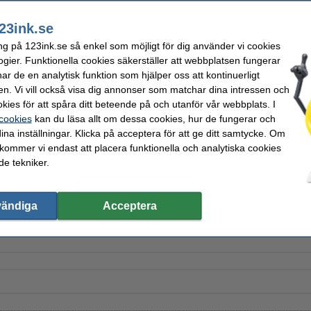
23ink.se
ng på 123ink.se så enkel som möjligt för dig använder vi cookies
ogier. Funktionella cookies säkerställer att webbplatsen fungerar
nor Professional Sea Breeze
r de en analytisk funktion som hjälper oss att kontinuerligt
en. Vi vill också visa dig annonser som matchar dina intressen och
kies för att spåra ditt beteende på och utanför vår webbplats. I
 cookies
kan du läsa allt om dessa cookies, hur de fungerar och
ina inställningar. Klicka på acceptera för att ge ditt samtycke. Om
 | Lenor April Fresh
 kommer vi endast att placera funktionella och analytiska cookies
e tekniker.
vändiga
Acceptera
roning Water | Lenor Spring Awakening