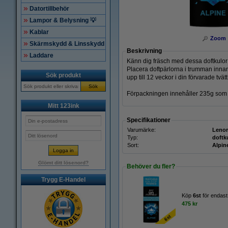
Datortillbehör
Lampor & Belysning 💡
Kablar
Zoom
Skärmskydd & Linsskydd
Beskrivning
Laddare
Känn dig fräsch med dessa doftkulor fr
Placera doftpärlorna i trumman innan
Sök produkt
upp till 12 veckor i din förvarade tvätt
Sök
Förpackningen innehåller 235g som räc
Mitt 123ink
Specifikationer
Varumärke:
Lenor
Typ:
doftk
Sort:
Alpin
Glömt ditt lösenord?
Behöver du fler?
Trygg E-Handel
Köp
6st
för endast
475 kr