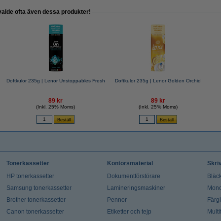
valde ofta även dessa produkter!
Doftkulor 235g | Lenor Unstoppables Fresh
Doftkulor 235g | Lenor Golden Orchid
89 kr
89 kr
(Inkl. 25% Moms)
(Inkl. 25% Moms)
Tonerkassetter
Kontorsmaterial
Skri
HP tonerkassetter
Dokumentförstörare
Bläck
Samsung tonerkassetter
Lamineringsmaskiner
Mono
Brother tonerkassetter
Pennor
Färg
Canon tonerkassetter
Etiketter och tejp
Multi