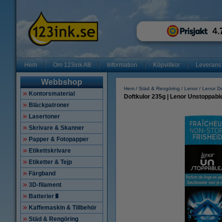
Hem
Om 123ink AB
Information
Köpvillkor
Leverans
Webbshop
Hem
Städ & Rengöring
Lenor
Lenor Do
Kontorsmaterial
Doftkulor 235g | Lenor Unstoppabl
Bläckpatroner
Lasertoner
Skrivare & Skanner
Papper & Fotopapper
Etikettskrivare
Etiketter & Tejp
Färgband
3D-filament
Batterier🔋
Kaffemaskin & Tillbehör
Städ & Rengöring