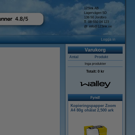
123ink AB
Lagervägen 5D
136 50 Jordbro
T
: 08-550 04 123
@
:
info@123ink.se
Logga in
Varukorg
Antal
Produkt
Inga produkter
Totalt:
0 kr
Fynd!
Kopieringspapper Zoom
A4 80g ohålat 2,500 ark