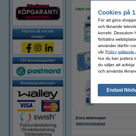
Glöm inte att beställa!
Cookies på 1
För att göra shoppi
och liknande teknol
Sköljmedel 4L | Le
Följ oss på sociala
250 kr
korrekt. Dessutom ha
medier!
förbättra webbplats
använder därför coo
vår
Policy gällande
hur du kan justera d
Torktumlarark 34st
Vår leveranspartner
59 kr
du väljer att avböja
och använda liknand
Betalningsalternativ
Endast Nöd
Strykvatten 1L | I
39 kr
Extra information
Säkerhetsdatablad