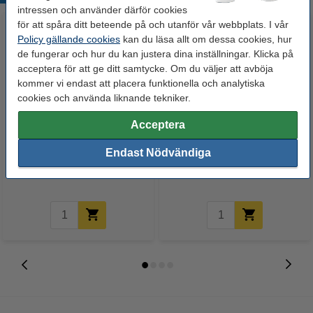
intressen och använder därför cookies
för att spåra ditt beteende på och utanför vår webbplats. I vår
Policy gällande cookies
kan du läsa allt om dessa cookies, hur
de fungerar och hur du kan justera dina inställningar. Klicka på
acceptera för att ge ditt samtycke. Om du väljer att avböja
kommer vi endast att placera funktionella och analytiska
cookies och använda liknande tekniker.
Acceptera
A4 123ink fotopapper etiketter |
Suddgummi | 123ink | 1st
självhäftande matt | vit | 10 ark
Endast Nödvändiga
75 kr
9 kr
Inkl. 25% Moms
Inkl. 25% Moms