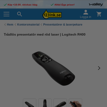
Köp <16:00, skickas idag
Alltid låga priser!
Logga in
Hem
Kontorsmaterial
Presentatörer & laserpekare
Trådlös presentatör med röd laser | Logitech R400