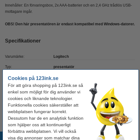
Innehåller: En förvaringsbox, 2x AAA-batterier och en 2,4 GHz trådlös USB-
mottagare ingår.
OBS! Den här presentatören är endast kompatibel med Windows-datorer.
Specifikationer
Varumärke:
Logitech
Typ:
presentatör
Färg:
svart
Cookies på 123ink.se
För att göra shopping på 123ink.se så
Laserfärg:
röd
enkel som möjligt för dig använder vi
Räckvidd:
Ca 15 meter
cookies och liknande teknologier.
Funktionella cookies säkerställer att
OEM:
910-001356
webbplatsen fungerar korrekt.
Dessutom har de en analytisk funktion
som hjälper oss att kontinuerligt
förbättra webbplatsen. Vi vill också
Populära produkter
visa dig annonser som matchar dina