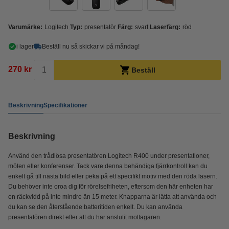
Varumärke:
Logitech
Typ:
presentatör
Färg:
svart
Laserfärg:
röd
i lager
Beställ nu så skickar vi på måndag!
270 kr
Beställ
Beskrivning
Specifikationer
Beskrivning
Använd den trådlösa presentatören Logitech R400 under presentationer,
möten eller konferenser. Tack vare denna behändiga fjärrkontroll kan du
enkelt gå till nästa bild eller peka på ett specifikt motiv med den röda lasern.
Du behöver inte oroa dig för rörelsefriheten, eftersom den här enheten har
en räckvidd på inte mindre än 15 meter. Knapparna är lätta att använda och
du kan se den återstående batteritiden enkelt. Du kan använda
presentatören direkt efter att du har anslutit mottagaren.