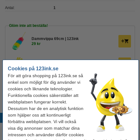
Antal:
1
Glöm inte att beställa!
Dammvippa 69cm | 123ink
29 kr
Diskhandskar M (8) 1-par | rosa/gul
22 kr
Cookies på 123ink.se
För att göra shopping på 123ink.se så
enkel som möjligt för dig använder vi
Köksrengöring 750ml | Ajax Optimal 7
cookies och liknande teknologier.
40 kr
Funktionella cookies säkerställer att
webbplatsen fungerar korrekt.
Dessutom har de en analytisk funktion
som hjälper oss att kontinuerligt
Populära produkter
förbättra webbplatsen. Vi vill också
visa dig annonser som matchar dina
intressen och använder därför cookies