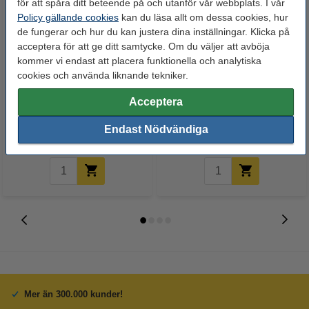
för att spåra ditt beteende på och utanför vår webbplats. I vår
Policy gällande cookies
kan du läsa allt om dessa cookies, hur
de fungerar och hur du kan justera dina inställningar. Klicka på
acceptera för att ge ditt samtycke. Om du väljer att avböja
kommer vi endast att placera funktionella och analytiska
cookies och använda liknande tekniker.
Soppåse 20L | vit | 50st
Soppåse 20L | rivsäker och
läckagesäker | 20st
Acceptera
Endast Nödvändiga
39 kr
39 kr
Inkl. 25% Moms
Inkl. 25% Moms
Mer än 300.000 kunder!