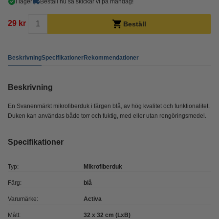
i lager
Beställ nu så skickar vi på måndag!
29 kr
Beställ
Beskrivning
Specifikationer
Rekommendationer
Beskrivning
En Svanenmärkt mikrofiberduk i färgen blå, av hög kvalitet och funktionalitet.
Duken kan användas både torr och fuktig, med eller utan rengöringsmedel.
Specifikationer
Typ:
Mikrofiberduk
Färg:
blå
Varumärke:
Activa
Mått:
32 x 32 cm (LxB)