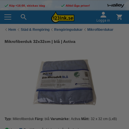
Köp <16:00, skickas idag
Alltid låga priser!
Logga in
Hem
Städ & Rengöring
Rengöringsdukar
Mikrofiberdukar
Mikrofiberduk 32x32cm | blå | Activa
Typ:
Mikrofiberduk
Färg:
blå
Varumärke:
Activa
Mått:
32 x 32 cm (LxB)