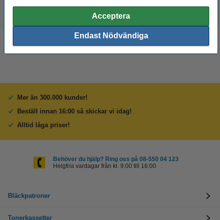
Acceptera
Endast Nödvändiga
Mer än 300.000 kunder!
Beställ innan 16:00 så skickar vi idag!
Alltid låga priser!
Behöver du hjälp? Ring oss på 08-550 04 123
Helgfria vardagar från kl. 9:00 till 16:00
Bläckpatroner
Tonerkassetter