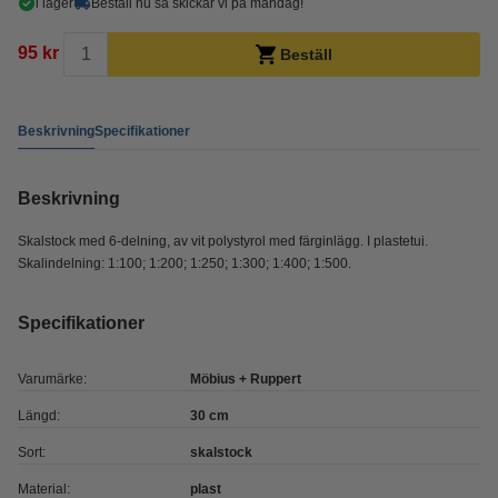
i lager
Beställ nu så skickar vi på måndag!
95 kr
Beställ
Beskrivning
Specifikationer
Beskrivning
Skalstock med 6-delning, av vit polystyrol med färginlägg. I plastetui.
Skalindelning: 1:100; 1:200; 1:250; 1:300; 1:400; 1:500.
Specifikationer
Varumärke:
Möbius + Ruppert
Längd:
30 cm
Sort:
skalstock
Material:
plast