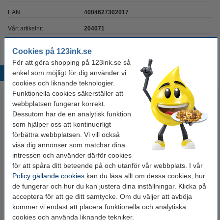
EAN:
4004627302017
Vårt artikelnr:
204071
Cookies på 123ink.se
För att göra shopping på 123ink.se så
enkel som möjligt för dig använder vi
Populära produkter
cookies och liknande teknologier.
Funktionella cookies säkerställer att
webbplatsen fungerar korrekt.
Dessutom har de en analytisk funktion
som hjälper oss att kontinuerligt
förbättra webbplatsen. Vi vill också
visa dig annonser som matchar dina
intressen och använder därför cookies
för att spåra ditt beteende på och utanför vår webbplats. I vår
Häftklammer 26/6 | 123ink
Klammerborttagare | Rapid C1 |
Policy gällande cookies
kan du läsa allt om dessa cookies, hur
galvaniserade | 1.000st
för Nr 24 + Nr 26
de fungerar och hur du kan justera dina inställningar. Klicka på
acceptera för att ge ditt samtycke. Om du väljer att avböja
12 kr
25 kr
Inkl. 25% Moms
Inkl. 25% Moms
kommer vi endast att placera funktionella och analytiska
cookies och använda liknande tekniker.