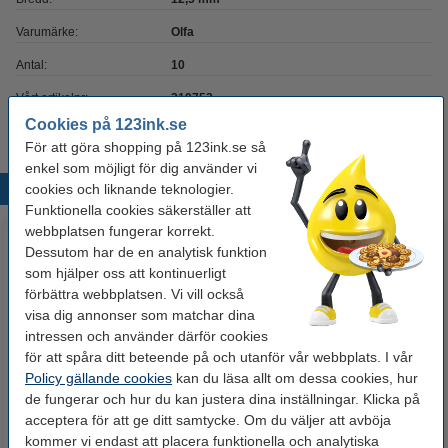
Varumärke:
Olfa
Antal:
10
Vårt artikelnr:
219752
Cookies på 123ink.se
För att göra shopping på 123ink.se så
enkel som möjligt för dig använder vi
cookies och liknande teknologier.
Populära produkter
Funktionella cookies säkerställer att
webbplatsen fungerar korrekt.
Dessutom har de en analytisk funktion
som hjälper oss att kontinuerligt
förbättra webbplatsen. Vi vill också
visa dig annonser som matchar dina
intressen och använder därför cookies
för att spåra ditt beteende på och utanför vår webbplats. I vår
Policy gällande cookies
kan du läsa allt om dessa cookies, hur
USB-minne 3.0 32GB | 123ink
Brytbladskniv 9mm | Bostitch
de fungerar och hur du kan justera dina inställningar. Klicka på
Stanley SM9
acceptera för att ge ditt samtycke. Om du väljer att avböja
kommer vi endast att placera funktionella och analytiska