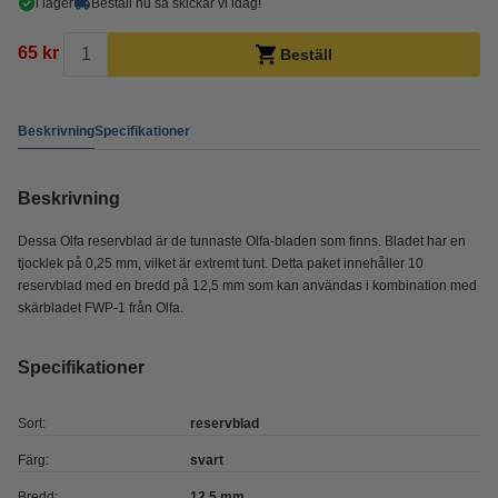
i lager
Beställ nu så skickar vi idag!
65 kr
Beställ
Beskrivning
Specifikationer
Beskrivning
Dessa Olfa reservblad är de tunnaste Olfa-bladen som finns. Bladet har en
tjocklek på 0,25 mm, vilket är extremt tunt. Detta paket innehåller 10
reservblad med en bredd på 12,5 mm som kan användas i kombination med
skärbladet FWP-1 från Olfa.
Specifikationer
Sort:
reservblad
Färg:
svart
Bredd:
12,5 mm