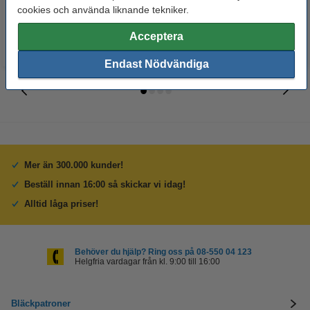
125 kr
50 kr
Inkl. 25% Moms
Inkl. 25% Moms
cookies och använda liknande tekniker.
Acceptera
Endast Nödvändiga
Mer än 300.000 kunder!
Beställ innan 16:00 så skickar vi idag!
Alltid låga priser!
Behöver du hjälp? Ring oss på 08-550 04 123
Helgfria vardagar från kl. 9:00 till 16:00
Bläckpatroner