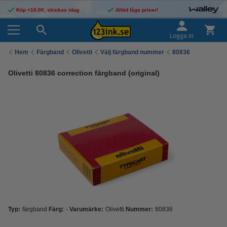
Köp <16:00, skickas idag
Alltid låga priser!
Logga in
Hem
Färgband
Olivetti
Välj färgband nummer
80836
Olivetti 80836 correction färgband (original)
Typ:
färgband
Färg:
-
Varumärke:
Olivetti
Nummer:
80836