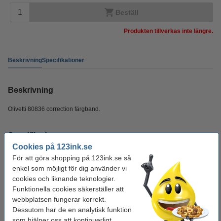
Beställ
Produkten tillverkas inte längre.
Beskrivning
Specifikationer
Beskrivning
Olivetti 80836 correction färgband.
Specifikationer
Cookies på 123ink.se
För att göra shopping på 123ink.se så
Typ:
färgband
enkel som möjligt för dig använder vi
Färg:
-
cookies och liknande teknologier.
Funktionella cookies säkerställer att
Varumärke:
Olivetti
webbplatsen fungerar korrekt.
Nummer:
Dessutom har de en analytisk funktion
80836
som hjälper oss att kontinuerligt