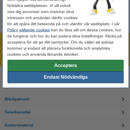
förbättra webbplatsen. Vi vill också
visa dig annonser som matchar dina
intressen och använder därför cookies
för att spåra ditt beteende på och utanför vår webbplats. I vår
Policy gällande cookies
kan du läsa allt om dessa cookies, hur
de fungerar och hur du kan justera dina inställningar. Klicka på
Mer än 300.000 kunder!
acceptera för att ge ditt samtycke. Om du väljer att avböja
kommer vi endast att placera funktionella och analytiska
Beställ innan 16:00 så skickar vi idag!
cookies och använda liknande tekniker.
Alltid låga priser!
Acceptera
Endast Nödvändiga
Behöver du hjälp? Ring oss på 08-550 04 123
Helgfria vardagar från kl. 9:00 till 16:00
Bläckpatroner
Tonerkassetter
Kontorsmaterial