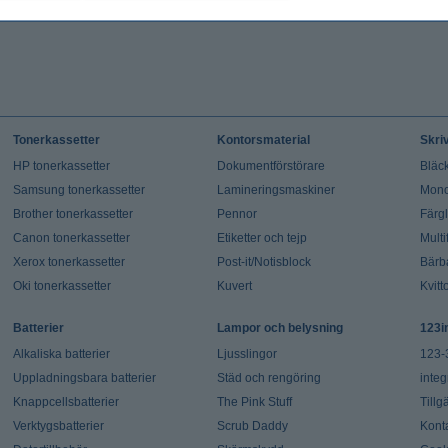
Tonerkassetter
Kontorsmaterial
Skri
HP tonerkassetter
Dokumentförstörare
Bläck
Samsung tonerkassetter
Lamineringsmaskiner
Mono
Brother tonerkassetter
Pennor
Färg
Canon tonerkassetter
Etiketter och tejp
Multi
Xerox tonerkassetter
Post-it/Notisblock
Bärb
Oki tonerkassetter
Kuvert
Kvitt
Batterier
Lampor och belysning
123i
Alkaliska batterier
Ljusslingor
123-
Uppladningsbara batterier
Städ och rengöring
integ
Knappcellsbatterier
The Pink Stuff
Tillg
Verktygsbatterier
Scrub Daddy
Kont