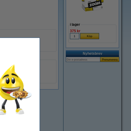
i lager
375 kr
Nyhetsbrev
Olivetti
8020334013202
042240
B0042C