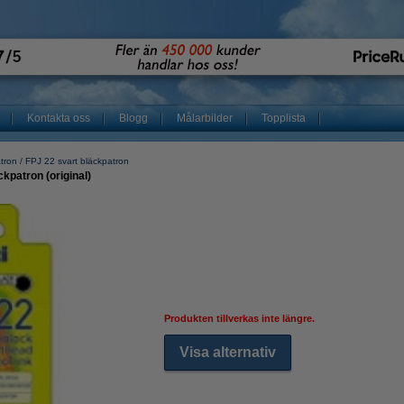
Kontakta oss
Blogg
Målarbilder
Topplista
atron
FPJ 22 svart bläckpatron
ckpatron (original)
Produkten tillverkas inte längre.
Visa alternativ