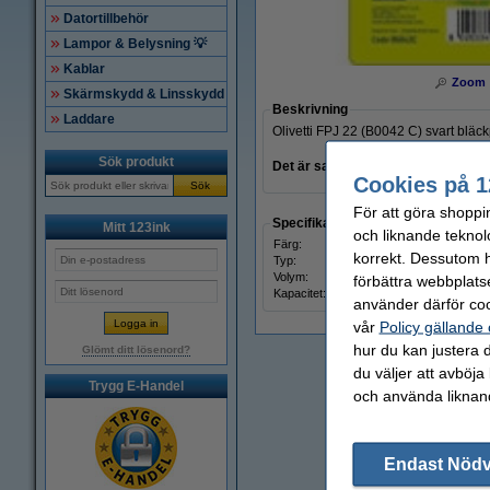
Datortillbehör
Lampor & Belysning 💡
Kablar
Zoom
Skärmskydd & Linsskydd
Beskrivning
Laddare
Olivetti FPJ 22 (B0042 C) svart bläck
Sök produkt
Det är samma produkt som FPJ 20
Cookies på 1
Sök
För att göra shoppi
Specifikationer
Mitt 123ink
och liknande teknol
Färg:
svart
korrekt. Dessutom ha
Typ:
bläck
Volym:
18 ml
förbättra webbplats
Kapacitet:
± 360
använder därför coo
vår
Policy gällande
hur du kan justera d
Glömt ditt lösenord?
du väljer att avböja
Trygg E-Handel
och använda liknand
Endast Nöd