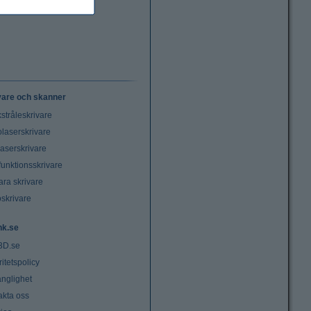
vare och skanner
stråleskrivare
laserskrivare
laserskrivare
funktionsskrivare
ara skrivare
oskrivare
nk.se
3D.se
ritetspolicy
änglighet
akta oss