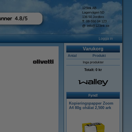
123ink AB
Lagervägen 5D
136 50 Jordbro
T
: 08-550 04 123
@
:
info@123ink.se
Logga in
Varukorg
Antal
Produkt
Inga produkter
Totalt:
0 kr
Fynd!
Kopieringspapper Zoom
A4 80g ohålat 2,500 ark