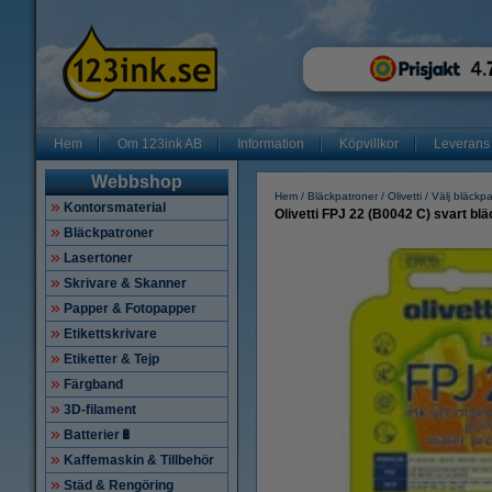
Hem
Om 123ink AB
Information
Köpvillkor
Leverans
Webbshop
Hem
Bläckpatroner
Olivetti
Välj bläckp
Kontorsmaterial
Olivetti FPJ 22 (B0042 C) svart blä
Bläckpatroner
Lasertoner
Skrivare & Skanner
Papper & Fotopapper
Etikettskrivare
Etiketter & Tejp
Färgband
3D-filament
Batterier🔋
Kaffemaskin & Tillbehör
Städ & Rengöring