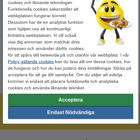
cookies och liknande teknologier.
Volym:
20 ml
Funktionella cookies säkerställer att
webbplatsen fungerar korrekt.
Kapacitet:
-
Dessutom har de en analytisk funktion
Varumärke:
Olivetti
som hjälper oss att kontinuerligt
förbättra webbplatsen. Vi vill också
EAN:
8020334284183
visa dig annonser som matchar dina
Vårt artikelnr:
042120
intressen och använder därför cookies
för att spåra ditt beteende på och utanför vår webbplats. I vår
Nummer:
B0495
Policy gällande cookies
kan du läsa allt om dessa cookies, hur
de fungerar och hur du kan justera dina inställningar. Klicka på
acceptera för att ge ditt samtycke. Om du väljer att avböja
kommer vi endast att placera funktionella och analytiska
cookies och använda liknande tekniker.
Acceptera
Mer än 300.000 kunder!
Beställ innan 16:00 så skickar vi idag!
Endast Nödvändiga
Alltid låga priser!