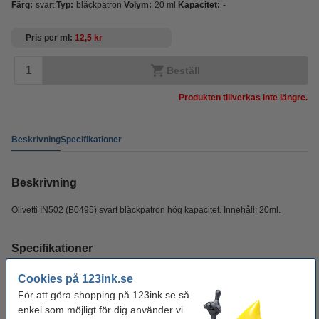
Färg:
svart
Typ:
bläckpatron
Volym:
20 ml
Kapacitet:
-
Pris per ml
12,5 kr
Beställ
Produkten tillverkas inte längre.
Beskrivning
Specifikationer
Beskrivning
Olivetti IN502 (B0495) svart bläckpatron hög kapacitet. Innehåll: 20ml.
Specifikationer
Cookies på 123ink.se
Färg:
svart
För att göra shopping på 123ink.se så
Typ:
bläckpatron
enkel som möjligt för dig använder vi