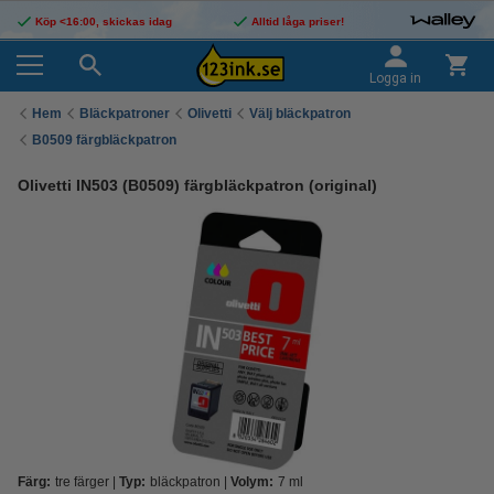
Köp <16:00, skickas idag
Alltid låga priser!
Logga in
Hem
Bläckpatroner
Olivetti
Välj bläckpatron
B0509 färgbläckpatron
Olivetti IN503 (B0509) färgbläckpatron (original)
Färg:
tre färger
Typ:
bläckpatron
Volym:
7 ml