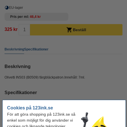
EU-lager
Pris per ml
46,4 kr
325 kr
Beställ
Beskrivning
Specifikationer
Beskrivning
Olivetti IN503 (B0509) färgbläckpatron.Innehåll: 7ml.
Specifikationer
Färg:
tre färger
Cookies på 123ink.se
För att göra shopping på 123ink.se så
Typ:
bläckpatron
enkel som möjligt för dig använder vi
Volym:
7 ml
cookies och liknande teknologier.