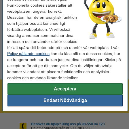
Funktionella cookies säkerställer att
Kapacitet:
-
webbplatsen fungerar korrekt.
Dessutom har de en analytisk funktion
Varumärke:
Olivetti
som hjälper oss att kontinuerligt
EAN:
8020334284602
förbättra webbplatsen. Vi vill också
visa dig annonser som matchar dina
Vårt artikelnr:
042130
intressen och använder därför cookies
Nummer:
B0509
för att spåra ditt beteende på och utanför vår webbplats. I vår
Policy gällande cookies
kan du läsa allt om dessa cookies, hur
de fungerar och hur du kan justera dina inställningar. Klicka på
acceptera för att ge ditt samtycke. Om du väljer att avböja
kommer vi endast att placera funktionella och analytiska
cookies och använda liknande tekniker.
Mer än 300.000 kunder!
Acceptera
Beställ innan 16:00 så skickar vi idag!
Endast Nödvändiga
Alltid låga priser!
Behöver du hjälp? Ring oss på 08-550 04 123
Helgfria vardagar från kl. 9:00 till 16:00