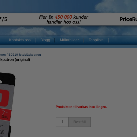
Kontakta oss
Blogg
Målarbilder
Topplista
atron
B0510 fotobläckpatron
kpatron (original)
Produkten tillverkas inte längre.
Beställ