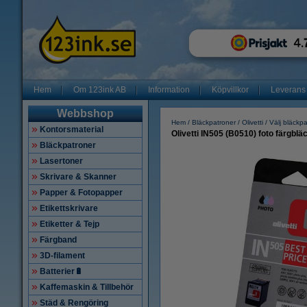
Hem
Om 123ink AB
Information
Köpvillkor
Leverans
Webbshop
Hem
Bläckpatroner
Olivetti
Välj bläckp
Kontorsmaterial
Olivetti IN505 (B0510) foto färgbläc
Bläckpatroner
Lasertoner
Skrivare & Skanner
Papper & Fotopapper
Etikettskrivare
Etiketter & Tejp
Färgband
3D-filament
Batterier🔋
Kaffemaskin & Tillbehör
Städ & Rengöring