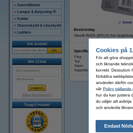
Datortillbehör
Lampor & Belysning 💡
Kablar
Zoom
Skärmskydd & Linsskydd
Beskrivning
Laddare
Olivetti IN505 (B0510) foto färgbläck
Sök produkt
Cookies på 1
Sök
Specifikationer
Färg:
tre fo
För att göra shoppi
Typ:
bläck
Mitt 123ink
och liknande teknol
Volym:
7 ml
korrekt. Dessutom ha
Kapacitet:
-
förbättra webbplats
använder därför coo
vår
Policy gällande
hur du kan justera d
Glömt ditt lösenord?
du väljer att avböja
Trygg E-Handel
och använda liknand
Endast Nöd