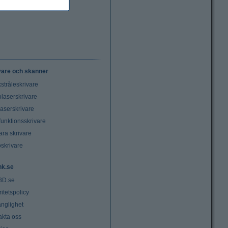
vare och skanner
stråleskrivare
laserskrivare
laserskrivare
funktionsskrivare
ara skrivare
oskrivare
nk.se
3D.se
ritetspolicy
änglighet
akta oss