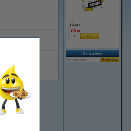
i lager
375 kr
Nyhetsbrev
Olivetti
8020334284633
042150
B0510