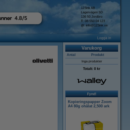
123ink AB
Lagervägen 5D
136 50 Jordbro
T
: 08-550 04 123
@
:
info@123ink.se
Logga in
Varukorg
Antal
Produkt
Inga produkter
Totalt:
0 kr
Fynd!
Kopieringspapper Zoom
A4 80g ohålat 2,500 ark