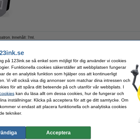
patron. Innehåll: 7ml.
23ink.se
tofärger
Varumärke:
ng på 123ink.se så enkel som möjligt för dig använder vi cookies
patron
EAN:
ogier. Funktionella cookies säkerställer att webbplatsen fungerar
Vårt artikelnr:
r de en analytisk funktion som hjälper oss att kontinuerligt
Nummer:
en. Vi vill också visa dig annonser som matchar dina intressen och
kies för att spåra ditt beteende på och utanför vår webbplats. I
 cookies
kan du läsa allt om dessa cookies, hur de fungerar och
ina inställningar. Klicka på acceptera för att ge ditt samtycke. Om
 kommer vi endast att placera funktionella och analytiska cookies
e tekniker.
vändiga
Acceptera