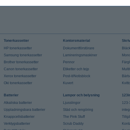
Tonerkassetter
Kontorsmaterial
Skri
HP tonerkassetter
Dokumentförstörare
Bläck
Samsung tonerkassetter
Lamineringsmaskiner
Mono
Brother tonerkassetter
Pennor
Färg
Canon tonerkassetter
Etiketter och tejp
Multi
Xerox tonerkassetter
Post-it/Notisblock
Bärb
Oki tonerkassetter
Kuvert
Kvitt
Batterier
Lampor och belysning
123i
Alkaliska batterier
Ljusslingor
123-
Uppladningsbara batterier
Städ och rengöring
integ
Knappcellsbatterier
The Pink Stuff
Tillg
Verktygsbatterier
Scrub Daddy
Kont