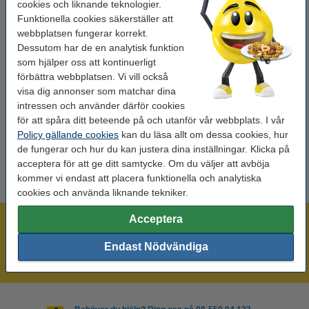
cookies och liknande teknologier.
Volym:
18 ml
Funktionella cookies säkerställer att
Kapacitet:
-
webbplatsen fungerar korrekt.
Dessutom har de en analytisk funktion
Varumärke:
Olivetti
som hjälper oss att kontinuerligt
förbättra webbplatsen. Vi vill också
EAN:
8020334284459
visa dig annonser som matchar dina
Vårt artikelnr:
042160
intressen och använder därför cookies
för att spåra ditt beteende på och utanför vår webbplats. I vår
Nummer:
B0497
Policy gällande cookies
kan du läsa allt om dessa cookies, hur
de fungerar och hur du kan justera dina inställningar. Klicka på
acceptera för att ge ditt samtycke. Om du väljer att avböja
kommer vi endast att placera funktionella och analytiska
cookies och använda liknande tekniker.
Acceptera
Mer än 300.000 kunder!
Beställ innan 16:00 så skickar vi idag!
Endast Nödvändiga
Alltid låga priser!