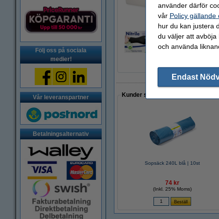
använder därför coo
vår
Policy gällande
hur du kan justera d
du väljer att avböja
Nitrilhandskar M (8
och använda liknand
115 kr
Följ oss på sociala
medier!
Endast Nöd
Kunder som gjort ett liknande köp 
Vår leveranspartner
Betalningsalternativ
Sopsäck 240L blå | 10st
74 kr
(Inkl. 25% Moms)