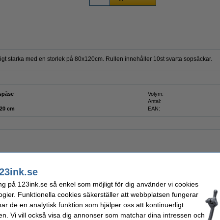
igt starka med en storlek på 80x120cm. Rullen innehåller 10st svarta sopsäckar.
lspåse
Volym:
Antal:
 x 120 cm
EAN:
p | Pampers Harmonie Aqua
23ink.se
ng på 123ink.se så enkel som möjligt för dig använder vi cookies
ogier. Funktionella cookies säkerställer att webbplatsen fungerar
r de en analytisk funktion som hjälper oss att kontinuerligt
g | 123ink | vit | 2st
en. Vi vill också visa dig annonser som matchar dina intressen och