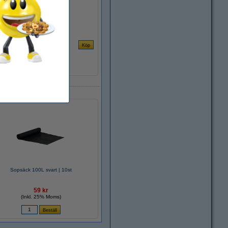
Sopsäck 100L svart | 10st
59 kr
(Inkl. 25% Moms)