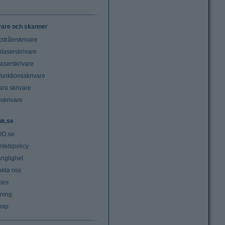
vare och skanner
stråleskrivare
laserskrivare
laserskrivare
funktionsskrivare
ara skrivare
oskrivare
nk.se
3D.se
ritetspolicy
änglighet
akta oss
ies
lning
map