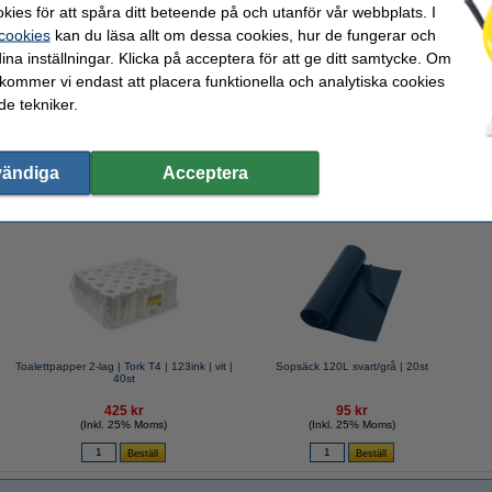
kies för att spåra ditt beteende på och utanför vår webbplats. I
 cookies
kan du läsa allt om dessa cookies, hur de fungerar och
ina inställningar. Klicka på acceptera för att ge ditt samtycke. Om
 kommer vi endast att placera funktionella och analytiska cookies
) | puderfria | svart | 100st | hy@pro
e tekniker.
vändiga
Acceptera
valde ofta även dessa produkter!
Toalettpapper 2-lag | Tork T4 | 123ink | vit |
Sopsäck 120L svart/grå | 20st
40st
425 kr
95 kr
(Inkl. 25% Moms)
(Inkl. 25% Moms)