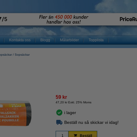
Kontakta oss
Blogg
Målarbilder
Topplista
sopsäckar
Sopsäckar
59 kr
47,20 kr Exkl. 25% Moms
i lager
Beställ nu så skickar vi idag!
Beställ