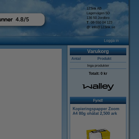
123ink AB
Lagervägen 5D
136 50 Jordbro
T
: 08-550 04 123
@
:
info@123ink.se
Logga in
Varukorg
Antal
Produkt
Inga produkter
Totalt:
0 kr
Fynd!
Kopieringspapper Zoom
A4 80g ohålat 2,500 ark