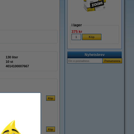
i lager
375 kr
Nyhetsbrev
130 liter
10 st
4014100007667