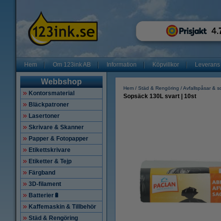
Hem
Om 123ink AB
Information
Köpvillkor
Leverans
Webbshop
Hem
Städ & Rengöring
Avfallspåsar & 
Kontorsmaterial
Sopsäck 130L svart | 10st
Bläckpatroner
Lasertoner
Skrivare & Skanner
Papper & Fotopapper
Etikettskrivare
Etiketter & Tejp
Färgband
3D-filament
Batterier🔋
Kaffemaskin & Tillbehör
Städ & Rengöring