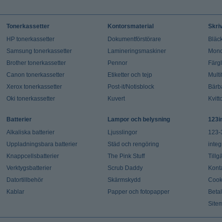
Tonerkassetter
Kontorsmaterial
Skri
HP tonerkassetter
Dokumentförstörare
Bläck
Samsung tonerkassetter
Lamineringsmaskiner
Mono
Brother tonerkassetter
Pennor
Färg
Canon tonerkassetter
Etiketter och tejp
Multi
Xerox tonerkassetter
Post-it/Notisblock
Bärb
Oki tonerkassetter
Kuvert
Kvitt
Batterier
Lampor och belysning
123i
Alkaliska batterier
Ljusslingor
123-
Uppladningsbara batterier
Städ och rengöring
integ
Knappcellsbatterier
The Pink Stuff
Tillg
Verktygsbatterier
Scrub Daddy
Kont
Datortillbehör
Skärmskydd
Cook
Kablar
Papper och fotopapper
Beta
Site