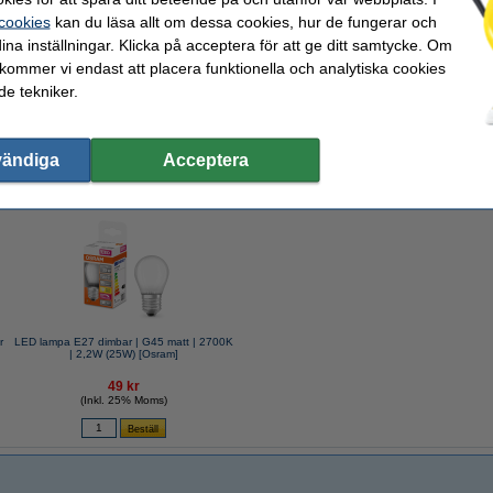
 cookies
kan du läsa allt om dessa cookies, hur de fungerar och
ina inställningar. Klicka på acceptera för att ge ditt samtycke. Om
 kommer vi endast att placera funktionella och analytiska cookies
e tekniker.
vändiga
Acceptera
valde ofta även dessa produkter!
r
LED lampa E27 dimbar | G45 matt | 2700K
| 2,2W (25W) [Osram]
49 kr
(Inkl. 25% Moms)