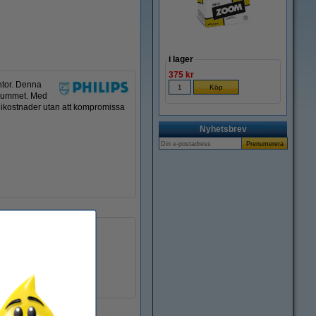
i lager
375 kr
ntor. Denna
i rummet. Med
rgikostnader utan att kompromissa
Nyhetsbrev
50-60Hz
36 x 50 mm
Philips
240
2.700 K
varmvit