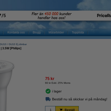
Kontakta oss
Blogg
Målarbilder
Topplista
GU10
GU10 Ej dimbar
| 3.5W [Philips]
75 kr
60 kr Exkl. 25% Moms
i lager
Beställ nu så skickar vi på måndag!
Beställ