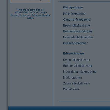
Bläckpatroner
This site is protected by
reCAPTCHA and the Google
HP bläckpatroner
Privacy Policy
and
Terms of Service
apply.
Canon bläckpatroner
Epson bläckpatroner
Brother bläckpatroner
Lexmark bläckpatroner
Dell bläckpatroner
Etikettskrivare
Dymo etikettskrivare
Brother etikettskrivare
Industriella märkmaskiner
Märkmaskiner
Zebra etikettskrivare
Kortskrivare