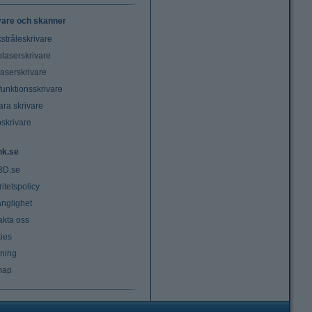
vare och skanner
stråleskrivare
laserskrivare
laserskrivare
funktionsskrivare
ara skrivare
oskrivare
nk.se
3D.se
ritetspolicy
änglighet
akta oss
ies
lning
map