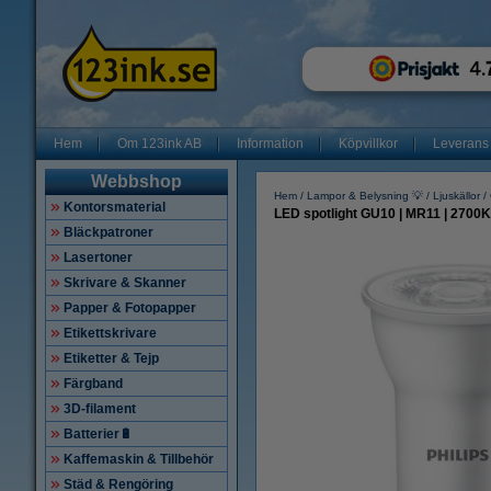
Hem
Om 123ink AB
Information
Köpvillkor
Leverans
Webbshop
Hem
Lampor & Belysning 💡
Ljuskällor
Kontorsmaterial
LED spotlight GU10 | MR11 | 2700K 
Bläckpatroner
Lasertoner
Skrivare & Skanner
Papper & Fotopapper
Etikettskrivare
Etiketter & Tejp
Färgband
3D-filament
Batterier🔋
Kaffemaskin & Tillbehör
Städ & Rengöring