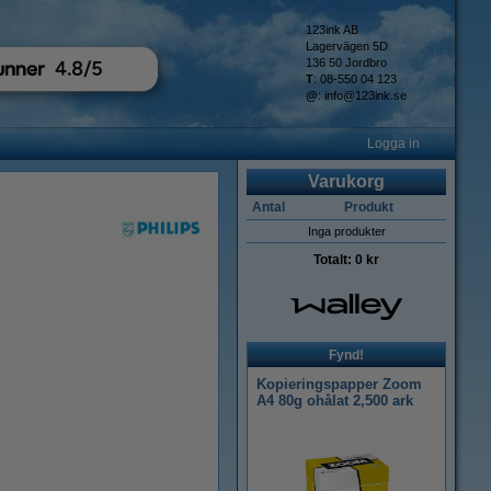
123ink AB
Lagervägen 5D
136 50 Jordbro
T
: 08-550 04 123
@
:
info@123ink.se
Logga in
Varukorg
Antal
Produkt
Inga produkter
Totalt:
0 kr
Fynd!
Kopieringspapper Zoom
A4 80g ohålat 2,500 ark