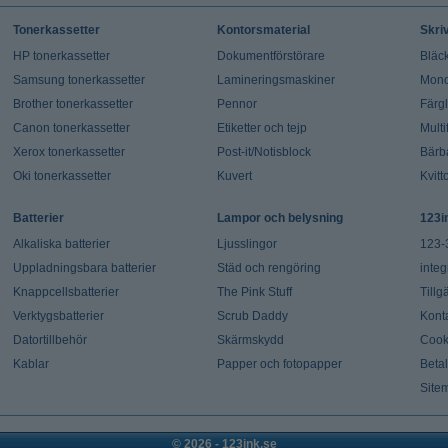
Tonerkassetter
Kontorsmaterial
Skri
HP tonerkassetter
Dokumentförstörare
Bläck
Samsung tonerkassetter
Lamineringsmaskiner
Mono
Brother tonerkassetter
Pennor
Färg
Canon tonerkassetter
Etiketter och tejp
Multi
Xerox tonerkassetter
Post-it/Notisblock
Bärb
Oki tonerkassetter
Kuvert
Kvitt
Batterier
Lampor och belysning
123i
Alkaliska batterier
Ljusslingor
123-
Uppladningsbara batterier
Städ och rengöring
integ
Knappcellsbatterier
The Pink Stuff
Tillg
Verktygsbatterier
Scrub Daddy
Kont
Datortillbehör
Skärmskydd
Cook
Kablar
Papper och fotopapper
Beta
Site
© 2026 - 123ink.se