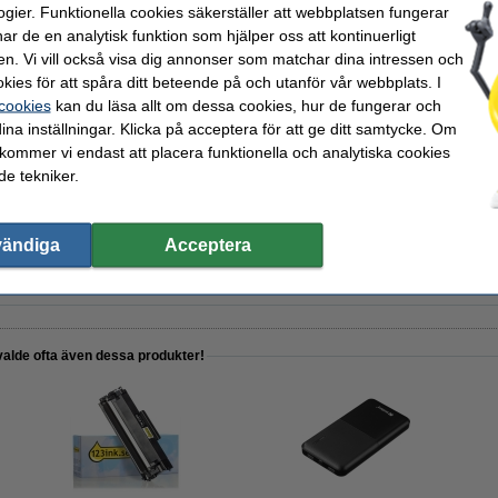
ogier. Funktionella cookies säkerställer att webbplatsen fungerar
r de en analytisk funktion som hjälper oss att kontinuerligt
en. Vi vill också visa dig annonser som matchar dina intressen och
kies för att spåra ditt beteende på och utanför vår webbplats. I
 cookies
kan du läsa allt om dessa cookies, hur de fungerar och
abel 1m | 123ink | svart
ina inställningar. Klicka på acceptera för att ge ditt samtycke. Om
 kommer vi endast att placera funktionella och analytiska cookies
e tekniker.
| USB-C till USB-C | 123ink | svart
vändiga
Acceptera
valde ofta även dessa produkter!