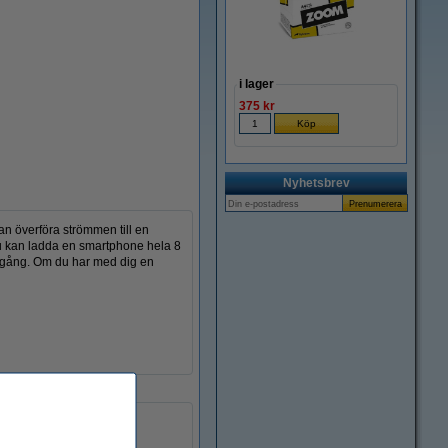
Zoom
i lager
375 kr
Nyhetsbrev
n överföra strömmen till en
du kan ladda en smartphone hela 8
 gång. Om du har med dig en
Sandberg
142 x 65 x 25 mm