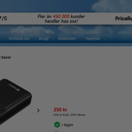
Kontakta oss
Blogg
Målarbilder
Topplista
 Saver
250 kr
200 kr Exkl. 25% Moms
i lager