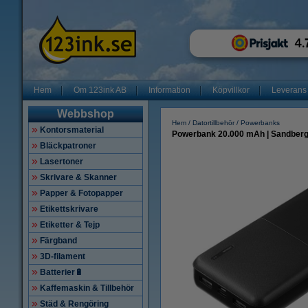
Hem
Om 123ink AB
Information
Köpvillkor
Leverans
Webbshop
Hem
Datortillbehör
Powerbanks
Kontorsmaterial
Powerbank 20.000 mAh | Sandberg
Bläckpatroner
Lasertoner
Skrivare & Skanner
Papper & Fotopapper
Etikettskrivare
Etiketter & Tejp
Färgband
3D-filament
Batterier🔋
Kaffemaskin & Tillbehör
Städ & Rengöring