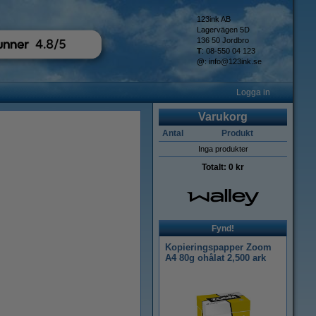
123ink AB
Lagervägen 5D
136 50 Jordbro
T
: 08-550 04 123
@
:
info@123ink.se
Logga in
Varukorg
Antal
Produkt
Inga produkter
Totalt:
0 kr
Fynd!
Kopieringspapper Zoom
A4 80g ohålat 2,500 ark