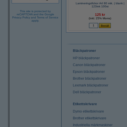
Lamineringsfickor A4 80 mik. | blank |
123ink 100st
This site is protected by
reCAPTCHA and the Google
125 kr
Privacy Policy
and
Terms of Service
(Inkl. 25% Moms)
apply.
Bläckpatroner
HP bläckpatroner
Canon bläckpatroner
Epson bläckpatroner
Brother bläckpatroner
Lexmark bläckpatroner
Dell bläckpatroner
Etikettskrivare
Dymo etikettskrivare
Brother etikettskrivare
Industriella märkmaskiner