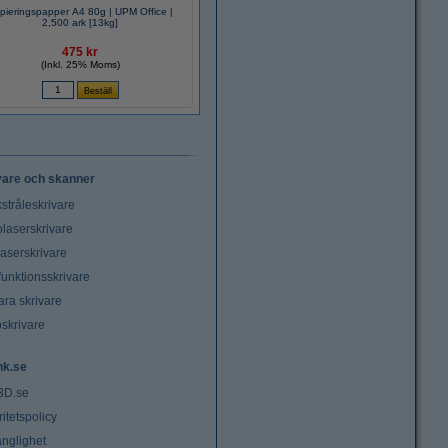
pieringspapper A4 80g | UPM Office |
2,500 ark [13kg]
475 kr
(Inkl. 25% Moms)
vare och skanner
stråleskrivare
laserskrivare
laserskrivare
funktionsskrivare
ara skrivare
oskrivare
nk.se
3D.se
ritetspolicy
änglighet