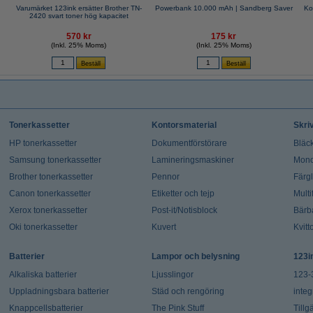
Varumärket 123ink ersätter Brother TN-
Powerbank 10.000 mAh | Sandberg Saver
Ko
2420 svart toner hög kapacitet
570 kr
175 kr
(Inkl. 25% Moms)
(Inkl. 25% Moms)
Tonerkassetter
Kontorsmaterial
Skri
HP tonerkassetter
Dokumentförstörare
Bläck
Samsung tonerkassetter
Lamineringsmaskiner
Mono
Brother tonerkassetter
Pennor
Färg
Canon tonerkassetter
Etiketter och tejp
Multi
Xerox tonerkassetter
Post-it/Notisblock
Bärb
Oki tonerkassetter
Kuvert
Kvitt
Batterier
Lampor och belysning
123i
Alkaliska batterier
Ljusslingor
123-
Uppladningsbara batterier
Städ och rengöring
integ
Knappcellsbatterier
The Pink Stuff
Tillg