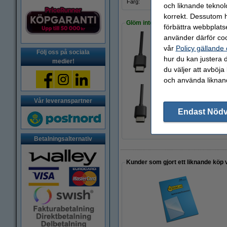
Färg:
svart
och liknande teknol
korrekt. Dessutom ha
Glöm inte att beställa!
förbättra webbplats
använder därför coo
vår
Policy gällande
USB-A till USB-C-k
Följ oss på sociala
hur du kan justera d
55 kr
medier!
du väljer att avböja
och använda liknand
Vår leveranspartner
Laddningskabel 1m 
Endast Nöd
65 kr
Betalningsalternativ
Kunder som gjort ett liknande köp 