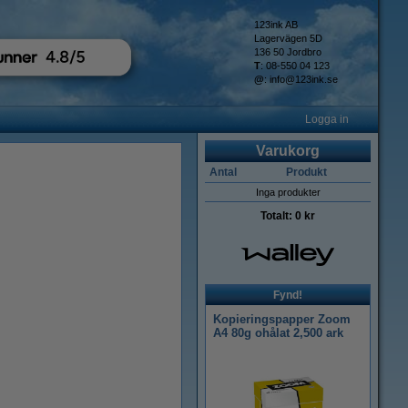
123ink AB
Lagervägen 5D
136 50 Jordbro
T
: 08-550 04 123
@
:
info@123ink.se
Logga in
Varukorg
Antal
Produkt
Inga produkter
Totalt:
0 kr
Fynd!
Kopieringspapper Zoom
A4 80g ohålat 2,500 ark