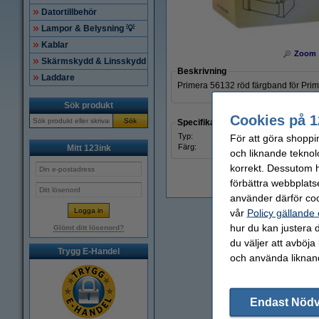
Datortillbehör
Lampor & Belysning 💡
Kablar
Zoom
Skärmskydd & Linsskydd
Beskrivning
Laddare
Primera 56132 röd färgband för Prim
Sök produkt
Cookies på 1
Sök
Specifikationer
Typ:
färgb
För att göra shoppi
Färg:
röd
Mitt 123ink
och liknande teknol
korrekt. Dessutom ha
förbättra webbplats
använder därför coo
vår
Policy gällande
hur du kan justera d
Glömt ditt lösenord?
du väljer att avböja
Trygg E-Handel
och använda liknand
Endast Nöd