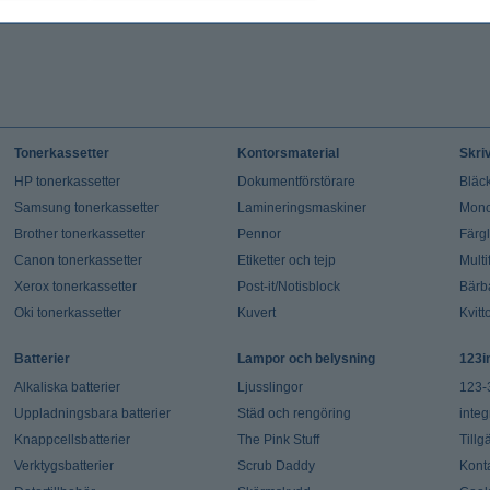
Tonerkassetter
Kontorsmaterial
Skri
HP tonerkassetter
Dokumentförstörare
Bläck
Samsung tonerkassetter
Lamineringsmaskiner
Mono
Brother tonerkassetter
Pennor
Färg
Canon tonerkassetter
Etiketter och tejp
Multi
Xerox tonerkassetter
Post-it/Notisblock
Bärb
Oki tonerkassetter
Kuvert
Kvitt
Batterier
Lampor och belysning
123i
Alkaliska batterier
Ljusslingor
123-
Uppladningsbara batterier
Städ och rengöring
integ
Knappcellsbatterier
The Pink Stuff
Tillg
Verktygsbatterier
Scrub Daddy
Kont