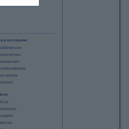
vare och skanner
stråleskrivare
laserskrivare
laserskrivare
funktionsskrivare
ara skrivare
oskrivare
nk.se
3D.se
ritetspolicy
änglighet
akta oss