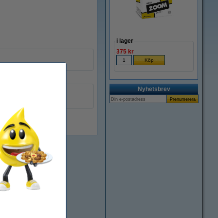
i lager
375 kr
Nyhetsbrev
Primera
058032