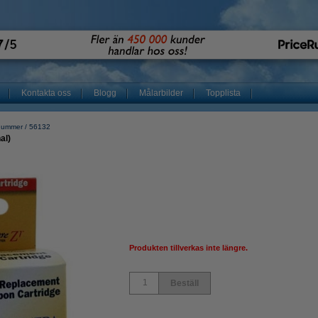
Kontakta oss
Blogg
Målarbilder
Topplista
 nummer
56132
al)
Produkten tillverkas inte längre.
Beställ