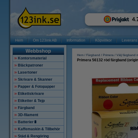
Hem
Om 123ink AB
Information
Köpvillkor
Leverans
Webbshop
Hem
Färgband
Primera
Välj färgband
Kontorsmaterial
Primera 56132 röd färgband (origin
Bläckpatroner
Lasertoner
Skrivare & Skanner
Papper & Fotopapper
Etikettskrivare
Etiketter & Tejp
Färgband
3D-filament
Batterier🔋
Kaffemaskin & Tillbehör
Städ & Rengöring