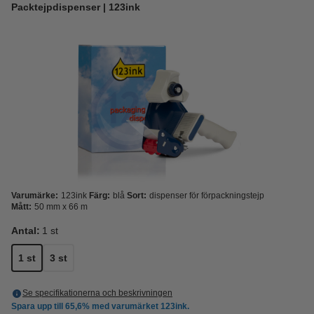
Packtejpdispenser | 123ink
Varumärke:
123ink
Färg:
blå
Sort:
dispenser för förpackningstejp
Mått:
50 mm x 66 m
Antal:
1 st
1 st
3 st
Se specifikationerna och beskrivningen
Spara upp till
65,6%
med varumärket 123ink.