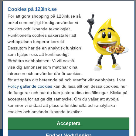
i lager
Beställ nu så skickar vi imorgon!
Cookies på 123ink.se
För att göra shopping på 123ink.se så
89 kr
Beställ
enkel som möjligt för dig använder vi
cookies och liknande teknologier.
Behöver du fler?
Funktionella cookies säkerställer att
webbplatsen fungerar korrekt.
Köp
3st
för endast
Dessutom har de en analytisk funktion
200 kr
som hjälper oss att kontinuerligt
förbättra webbplatsen. Vi vill också
Glöm inte att beställa!
visa dig annonser som matchar dina
intressen och använder därför cookies
Packtejp 50mm x 66m | 123ink | transparent |
för att spåra ditt beteende på och utanför vår webbplats. I vår
6st
Policy gällande cookies
kan du läsa allt om dessa cookies, hur
140 kr
de fungerar och hur du kan justera dina inställningar. Klicka på
acceptera för att ge ditt samtycke. Om du väljer att avböja
Packtejp 50mm x 66m | 123ink | brun | 6st
kommer vi endast att placera funktionella och analytiska
140 kr
cookies och använda liknande tekniker.
Acceptera
Populära produkter
Endast Nödvändiga