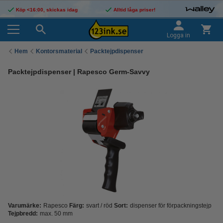
Köp <16:00, skickas idag
Alltid låga priser!
Logga in
Hem
Kontorsmaterial
Packtejpdispenser
Packtejpdispenser | Rapesco Germ-Savvy
Varumärke:
Rapesco
Färg:
svart / röd
Sort:
dispenser för förpackningstejp
Tejpbredd:
max. 50 mm