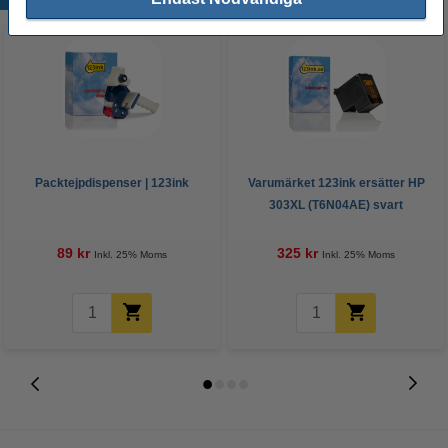
Packtejpdispenser | 123ink
Varumärket 123ink ersätter HP
303XL (T6N04AE) svart
bläckpatron hög kapacitet
89 kr
325 kr
Inkl. 25% Moms
Inkl. 25% Moms