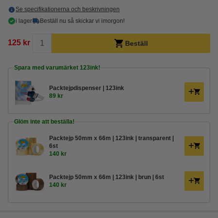
Se specifikationerna och beskrivningen
i lager
Beställ nu så skickar vi imorgon!
125 kr
Beställ
Spara med varumärket 123ink!
Packtejpdispenser | 123ink
89 kr
Glöm inte att beställa!
Packtejp 50mm x 66m | 123ink | transparent |
6st
140 kr
Packtejp 50mm x 66m | 123ink | brun | 6st
140 kr