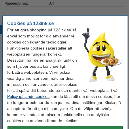
Pappersformat:
A4
Cookies på 123ink.se
Populära produkter
För att göra shopping på 123ink.se så
enkel som möjligt för dig använder vi
cookies och liknande teknologier.
Funktionella cookies säkerställer att
webbplatsen fungerar korrekt.
Dessutom har de en analytisk funktion
som hjälper oss att kontinuerligt
förbättra webbplatsen. Vi vill också
visa dig annonser som matchar dina
Varumärket 123ink ersätter HP
intressen och använder därför cookies
Aktmapp A4 120my | 123ink
för att spåra ditt beteende på och utanför vår webbplats. I vår
410X (CF410X) svart toner hög
transparent | L-öppning | 100st
Policy gällande cookies
kan du läsa allt om dessa cookies, hur
kapacitet
de fungerar och hur du kan justera dina inställningar. Klicka på
1 075 kr
275 kr
Inkl. 25% Moms
Inkl. 25% Moms
acceptera för att ge ditt samtycke. Om du väljer att avböja
kommer vi endast att placera funktionella och analytiska
cookies och använda liknande tekniker.