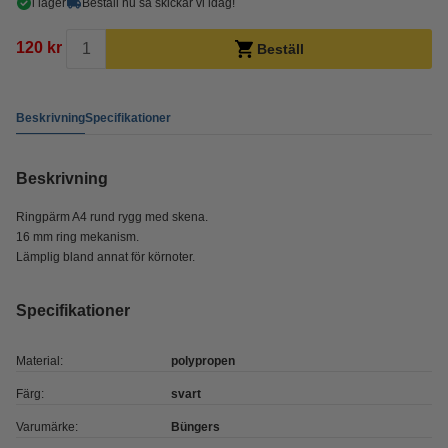
i lager
Beställ nu så skickar vi idag!
120 kr
Beställ
Beskrivning
Specifikationer
Beskrivning
Ringpärm A4 rund rygg med skena.
16 mm ring mekanism.
Lämplig bland annat för körnoter.
Specifikationer
Material:
polypropen
Färg:
svart
Varumärke:
Büngers