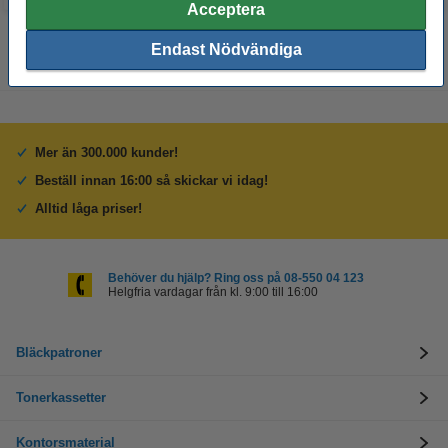
Acceptera
Endast Nödvändiga
Mer än 300.000 kunder!
Beställ innan 16:00 så skickar vi idag!
Alltid låga priser!
Behöver du hjälp? Ring oss på 08-550 04 123
Helgfria vardagar från kl. 9:00 till 16:00
Bläckpatroner
Tonerkassetter
Kontorsmaterial