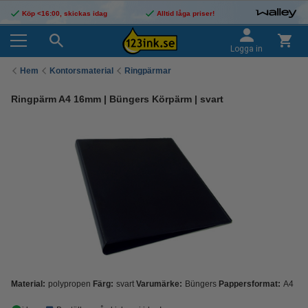
Köp <16:00, skickas idag
Alltid låga priser!
Logga in
Hem
Kontorsmaterial
Ringpärmar
Ringpärm A4 16mm | Büngers Körpärm | svart
Material:
polypropen
Färg:
svart
Varumärke:
Büngers
Pappersformat:
A4