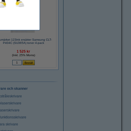
umärket 123ink ersätter Samsung CLT-
P404C (SU365A) toner 4-pack
1 525 kr
(Inkl. 25% Moms)
vare och skanner
stråleskrivare
laserskrivare
laserskrivare
funktionsskrivare
ara skrivare