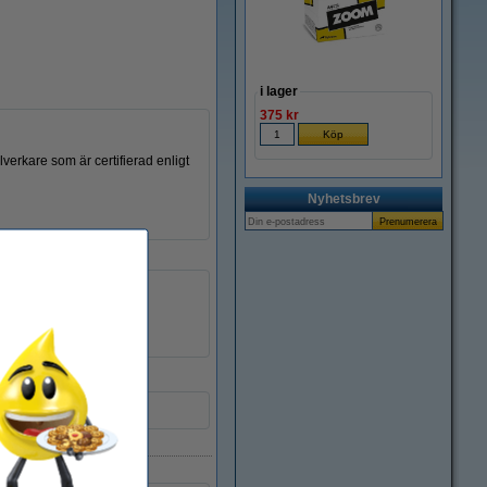
i lager
375 kr
verkare som är certifierad enligt
Nyhetsbrev
CLT-K404S/ELS
8718237045603
092173
CLT-K404S/ELS