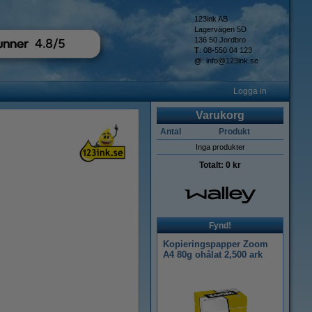
123ink AB
Lagervägen 5D
136 50 Jordbro
T
: 08-550 04 123
@
:
info@123ink.se
Logga in
Varukorg
Antal
Produkt
Inga produkter
Totalt:
0 kr
Fynd!
Kopieringspapper Zoom
A4 80g ohålat 2,500 ark