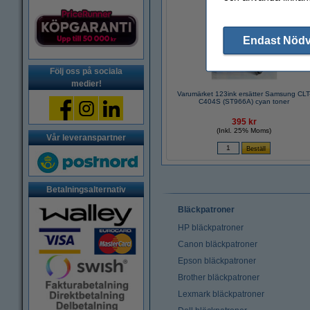
Endast Nöd
Följ oss på sociala
medier!
Varumärket 123ink ersätter Samsung CLT
C404S (ST966A) cyan toner
395 kr
(Inkl. 25% Moms)
Vår leveranspartner
Betalningsalternativ
Bläckpatroner
HP bläckpatroner
Canon bläckpatroner
Epson bläckpatroner
Brother bläckpatroner
Lexmark bläckpatroner