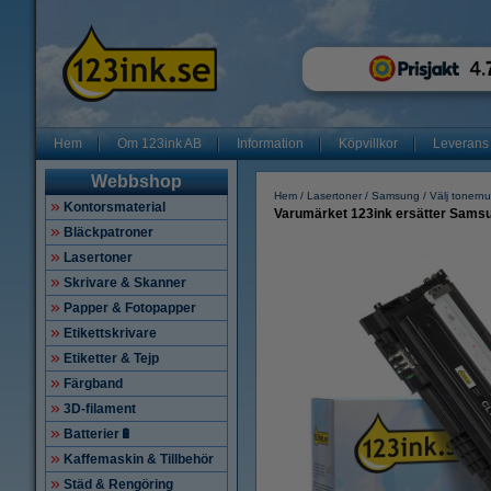
Hem
Om 123ink AB
Information
Köpvillkor
Leverans
Webbshop
Hem
Lasertoner
Samsung
Välj tonern
Kontorsmaterial
Varumärket 123ink ersätter Sams
Bläckpatroner
Lasertoner
Skrivare & Skanner
Papper & Fotopapper
Etikettskrivare
Etiketter & Tejp
Färgband
3D-filament
Batterier🔋
Kaffemaskin & Tillbehör
Städ & Rengöring