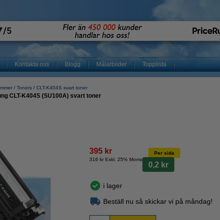
Kontakta oss
Blogg
Målarbilder
Topplista
ummer
Toners
CLT-K404S svart toner
ung CLT-K404S (SU100A) svart toner
395 kr
Per sida
316 kr Exkl. 25% Moms
0,2 kr
i lager
Beställ nu så skickar vi på måndag!