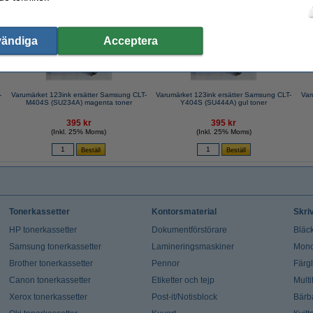
vändiga
Acceptera
-
Varumärket 123ink ersätter Samsung CLT-
Varumärket 123ink ersätter Samsung CLT-
Var
M404S (SU234A) magenta toner
Y404S (SU444A) gul toner
395 kr
395 kr
(Inkl. 25% Moms)
(Inkl. 25% Moms)
Tonerkassetter
Kontorsmaterial
Skri
HP tonerkassetter
Dokumentförstörare
Bläck
Samsung tonerkassetter
Lamineringsmaskiner
Mono
Brother tonerkassetter
Pennor
Färg
Canon tonerkassetter
Etiketter och tejp
Multi
Xerox tonerkassetter
Post-it/Notisblock
Bärb