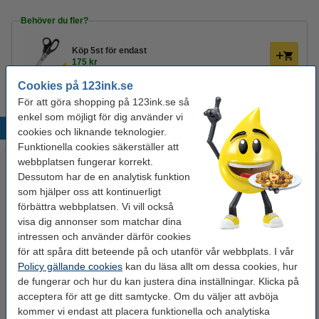
Behöver du fler?
Köp
5st
för endast
175 kr
Cookies på 123ink.se
För att göra shopping på 123ink.se så
enkel som möjligt för dig använder vi
Populära produkter
cookies och liknande teknologier.
Funktionella cookies säkerställer att
webbplatsen fungerar korrekt.
Dessutom har de en analytisk funktion
som hjälper oss att kontinuerligt
förbättra webbplatsen. Vi vill också
visa dig annonser som matchar dina
intressen och använder därför cookies
för att spåra ditt beteende på och utanför vår webbplats. I vår
Tejp 19mm x 33m | 123ink | 1st
Brevkorg A4 | Esselte | svart |
Policy gällande cookies
kan du läsa allt om dessa cookies, hur
1st
de fungerar och hur du kan justera dina inställningar. Klicka på
acceptera för att ge ditt samtycke. Om du väljer att avböja
kommer vi endast att placera funktionella och analytiska
15 kr
65 kr
Inkl. 25% Moms
Inkl. 25% Moms