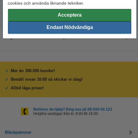
cookies och använda liknande tekniker.
Acceptera
Endast Nödvändiga
Mer än 300.000 kunder!
Beställ innan 16:00 så skickar vi idag!
Alltid låga priser!
Behöver du hjälp? Ring oss på 08-550 04 123
Helgfria vardagar från kl. 9:00 till 16:00
Bläckpatroner