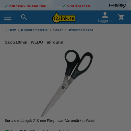
Köp <16:00, skickas idag
Alltid låga priser!
Logga in
Hem
Kontorsmaterial
Saxar
Universalsaxar
Sax 210mm | WEDO | allround
Sort:
sax
Längd:
210 mm
Färg:
svart
Varumärke:
Wedo