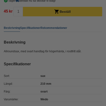
i lager
Beställ nu så skickar vi idag!
45 kr
Beställ
Beskrivning
Specifikationer
Rekommendationer
Beskrivning
Allroundsax, med svart handtag för högerhänta, i rostfritt stål.
Specifikationer
Sort:
sax
Längd:
210 mm
Färg:
svart
Varumärke:
Wedo