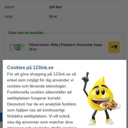
Volym:
100 liter
Antal:
10 st
Glöm inte att beställa!
Våtservetter 48/fp | Pampers Harmonie Aqua
29 kr
Hushållspapper 2-lag | 123ink | vit | 2st
Cookies på 123ink.se
29 kr
För att göra shopping på 123ink.se så
enkel som möjligt för dig använder vi
Nitrilhandskar M (8) | puderfria | svart | 100st |
cookies och liknande teknologier.
hy@pro
Funktionella cookies säkerställer att
115 kr
webbplatsen fungerar korrekt.
Dessutom har de en analytisk funktion
som hjälper oss att kontinuerligt
förbättra webbplatsen. Vi vill också
Populära produkter
visa dig annonser som matchar dina
intressen och använder därför cookies