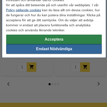
för att spåra ditt beteende på och utanför vår webbplats. I vår
Policy gällande cookies
kan du läsa allt om dessa cookies, hur
de fungerar och hur du kan justera dina inställningar. Klicka på
acceptera för att ge ditt samtycke. Om du väljer att avböja
kommer vi endast att placera funktionella och analytiska
cookies och använda liknande tekniker.
Post-it lappar 51mm x 51mm |
Sopsäck 120L blå | 20st
Acceptera
123ink | neonrosa | 250 ark
Endast Nödvändiga
32 kr
54 kr
Inkl. 25% Moms
Inkl. 25% Moms