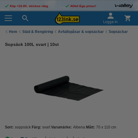
Köp <16:00, skickas idag
Alltid låga priser!
Logga in
Hem
Städ & Rengöring
Avfallspåsar & sopsäckar
Sopsäckar
Sopsäck 100L svart | 10st
Sort:
soppsäck
Färg:
svart
Varumärke:
Albena
Mått:
70 x 110 cm