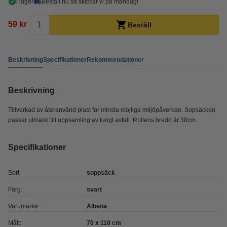
i lager
Beställ nu så skickar vi på måndag!
59 kr
Beställ
Beskrivning
Specifikationer
Rekommendationer
Beskrivning
Tillverkad av återanvänd plast för minsta möjliga miljöpåverkan. Sopsäcken
passar utmärkt till uppsamling av tungt avfall. Rullens bredd är 38cm.
Specifikationer
Sort:
soppsäck
Färg:
svart
Varumärke:
Albena
Mått:
70 x 110 cm