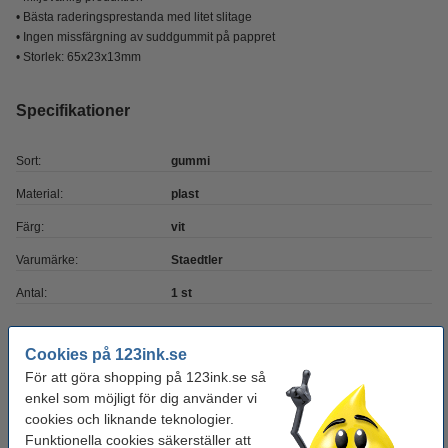
• Bästa raderingsprestanda med litet slitage
• Ingen missfärgning av suddgummit på pappret
• Storlek: 65x23x13mm
Specifikationer
Sort:
gummi
Material:
plast
Färg:
vit
Varumärke:
Staedtler
Antal:
1 st
Glöm inte att beställa!
Cookies på 123ink.se
För att göra shopping på 123ink.se så
Blyertspenna HB | 123ink | 12st
enkel som möjligt för dig använder vi
110 kr
cookies och liknande teknologier.
Funktionella cookies säkerställer att