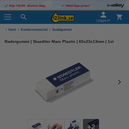
Köp <16:00, skickas idag
Alltid låga priser!
Logga in
Hem
Kontorsmaterial
Suddgummi
Radergummi | Staedtler Mars Plastic | 65x23x13mm | 1st
2