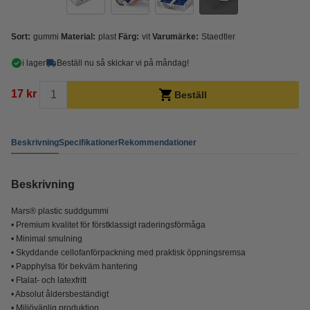
Sort:
gummi
Material:
plast
Färg:
vit
Varumärke:
Staedtler
i lager
Beställ nu så skickar vi på måndag!
17 kr
Beställ
Beskrivning
Specifikationer
Rekommendationer
Beskrivning
Mars® plastic suddgummi
• Premium kvalitet för förstklassigt raderingsförmåga
• Minimal smulning
• Skyddande cellofanförpackning med praktisk öppningsremsa
• Papphylsa för bekväm hantering
• Ftalat- och latexfritt
• Absolut åldersbeständigt
• Miljövänlig produktion