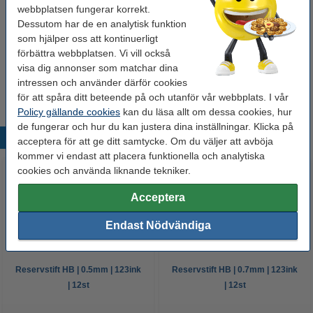
webbplatsen fungerar korrekt.
Pennvässare dubbel | 123ink | magnesium
15 kr
Dessutom har de en analytisk funktion
som hjälper oss att kontinuerligt
förbättra webbplatsen. Vi vill också
Pennvässare enkel | 123ink | magnesium
visa dig annonser som matchar dina
14 kr
intressen och använder därför cookies
för att spåra ditt beteende på och utanför vår webbplats. I vår
Policy gällande cookies
kan du läsa allt om dessa cookies, hur
de fungerar och hur du kan justera dina inställningar. Klicka på
Populära produkter
acceptera för att ge ditt samtycke. Om du väljer att avböja
kommer vi endast att placera funktionella och analytiska
cookies och använda liknande tekniker.
Acceptera
Endast Nödvändiga
Reservstift HB | 0.5mm | 123ink
Reservstift HB | 0.7mm | 123ink
| 12st
| 12st