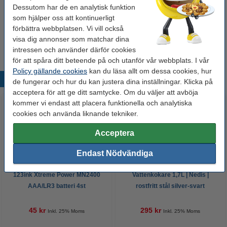
123ink Xtreme Power MN2400 AAA/LR3 batteri
Dessutom har de en analytisk funktion
24st
som hjälper oss att kontinuerligt
175 kr
förbättra webbplatsen. Vi vill också
Batterier medföljer inte med den här produkten.
visa dig annonser som matchar dina
intressen och använder därför cookies
för att spåra ditt beteende på och utanför vår webbplats. I vår
Policy gällande cookies
kan du läsa allt om dessa cookies, hur
Populära produkter
de fungerar och hur du kan justera dina inställningar. Klicka på
acceptera för att ge ditt samtycke. Om du väljer att avböja
kommer vi endast att placera funktionella och analytiska
cookies och använda liknande tekniker.
Acceptera
Endast Nödvändiga
123ink Xtreme Power MN2400
Vattenkokare 1,7L | Nedis |
AAA/LR3 batteri 4st
rostfritt stål silver-svart
45 kr
295 kr
Inkl. 25% Moms
Inkl. 25% Moms