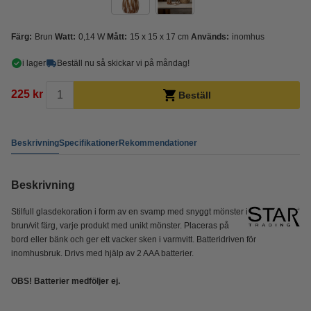
Färg:
Brun
Watt:
0,14 W
Mått:
15 x 15 x 17 cm
Används:
inomhus
i lager
Beställ nu så skickar vi på måndag!
225 kr
Beställ
Beskrivning
Specifikationer
Rekommendationer
Beskrivning
Stilfull glasdekoration i form av en svamp med snyggt mönster i
brun/vit färg, varje produkt med unikt mönster. Placeras på
bord eller bänk och ger ett vacker sken i varmvitt. Batteridriven för
inomhusbruk. Drivs med hjälp av 2 AAA batterier.
OBS! Batterier medföljer ej.