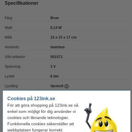
Specifikationer
Färg:
Brun
Watt:
0,14 W
Mått:
15 x 15 x 17 cm
Används:
inomhus
Vårt artikelnr:
501571
Spänning:
3 V
Lystid:
6 tim
Ljusfärg:
Varmvit
Cookies på 123ink.se
Glöm inte att beställa batterier!
För att göra shopping på 123ink.se så
enkel som möjligt för dig använder vi
123ink Xtreme Power MN2400 AAA/LR3 batteri
cookies och liknande teknologier.
4st
45 kr
Funktionella cookies säkerställer att
webbplatsen fungerar korrekt.