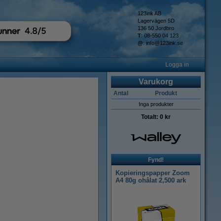
123ink AB
Lagervägen 5D
136 50 Jordbro
T
: 08-550 04 123
@
:
info@123ink.se
Logga in
Varukorg
Antal
Produkt
Inga produkter
Totalt:
0 kr
Fynd!
Kopieringspapper Zoom
A4 80g ohålat 2,500 ark