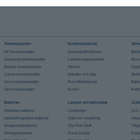
Tonerkassetter
Kontorsmaterial
Skri
HP tonerkassetter
Dokumentförstörare
Bläck
Samsung tonerkassetter
Lamineringsmaskiner
Mono
Brother tonerkassetter
Pennor
Färg
Canon tonerkassetter
Etiketter och tejp
Multi
Xerox tonerkassetter
Post-it/Notisblock
Bärb
Oki tonerkassetter
Kuvert
Kvitt
Batterier
Lampor och belysning
123i
Alkaliska batterier
Ljusslingor
123-
Uppladningsbara batterier
Städ och rengöring
integ
Knappcellsbatterier
The Pink Stuff
Tillg
Verktygsbatterier
Scrub Daddy
Kont