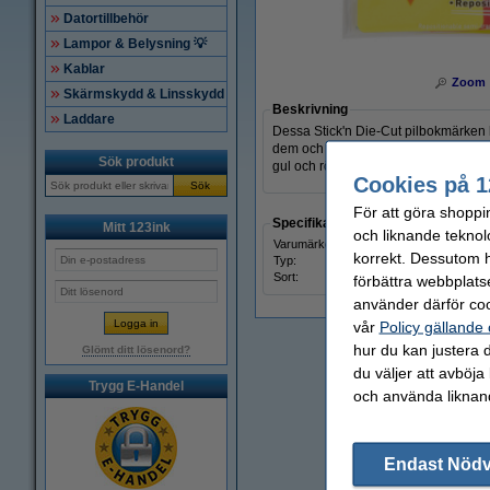
Datortillbehör
Lampor & Belysning 💡
Kablar
Zoom
Skärmskydd & Linsskydd
Beskrivning
Laddare
Dessa Stick'n Die-Cut pilbokmärken h
dem och återanvända dem. Bokmärkena ä
Sök produkt
gul och röd.
Cookies på 1
Sök
För att göra shoppi
Specifikationer
Mitt 123ink
och liknande teknol
Varumärke:
Stick'
korrekt. Dessutom ha
Typ:
flikar
Sort:
själv
förbättra webbplats
använder därför coo
vår
Policy gällande
hur du kan justera d
Glömt ditt lösenord?
du väljer att avböja
Trygg E-Handel
och använda liknand
Endast Nöd