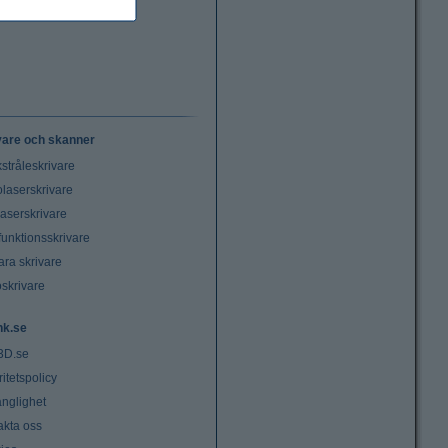
vare och skanner
stråleskrivare
laserskrivare
laserskrivare
funktionsskrivare
ara skrivare
oskrivare
nk.se
3D.se
ritetspolicy
änglighet
akta oss