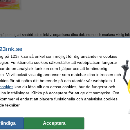
jälper dig att snabbt och effektivt organisera dina dokument och markera viktig inf
r tillverkade av extra starkt och tjockt papper, vilket gör dem hållbara. Detta set 
23ink.se
ng på 123ink.se så enkel som möjligt för dig använder vi cookies
ogier. Funktionella cookies säkerställer att webbplatsen fungerar
n
Mått:
r de en analytisk funktion som hjälper oss att kontinuerligt
Färg:
häftande
Antal flikar:
en. Vi vill också visa dig annonser som matchar dina intressen och
kies för att spåra ditt beteende på och utanför vår webbplats. I
 cookies
kan du läsa allt om dessa cookies, hur de fungerar och
ina inställningar. Klicka på acceptera för att ge ditt samtycke. Om
 kommer vi endast att placera funktionella och analytiska cookies
e tekniker.
vändiga
Acceptera