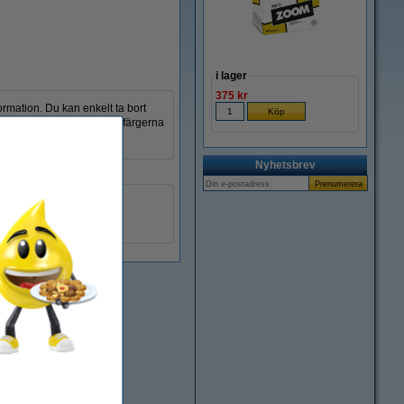
i lager
375 kr
ormation. Du kan enkelt ta bort
innehåller 2 x 10 flikar i färgerna
Nyhetsbrev
38 x 38 mm
gul/röd
20 flikar