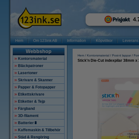
Hem
Om 123ink AB
Information
Köpvillkor
Leverans
Webbshop
Hem
Kontorsmaterial
Post-it lappar
For
Kontorsmaterial
Stick'n Die-Cut indexpilar 38mm x 3
Bläckpatroner
Lasertoner
Skrivare & Skanner
Papper & Fotopapper
Etikettskrivare
Etiketter & Tejp
Färgband
3D-filament
Batterier🔋
Kaffemaskin & Tillbehör
Städ & Rengöring