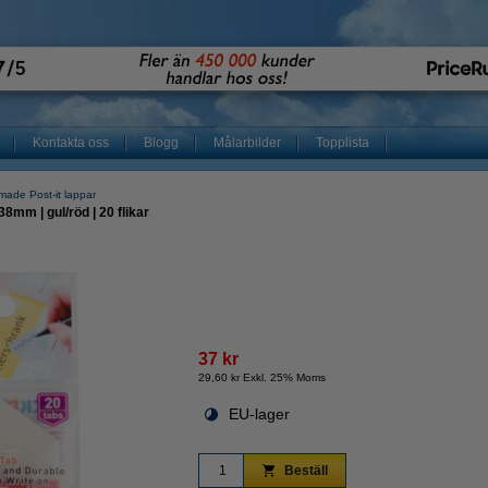
Kontakta oss
Blogg
Målarbilder
Topplista
made Post-it lappar
8mm | gul/röd | 20 flikar
37 kr
29,60 kr Exkl. 25% Moms
EU-lager
Beställ