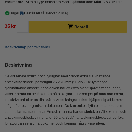
Varumärke:
Stick'n
Typ:
notisblock
Sort:
självhäftande
Mått:
76 x 76 mm
i lager
Beställ nu så skickar vi idag!
25 kr
Beställ
Beskrivning
Specifikationer
Beskrivning
Ge ditt arbete struktur och tydlighet med Stick'n extra självhäftande
anteckningsblock i pastellgult 76 x 76 mm (90 ark). De fyrkantiga
självhäftande anteckningsblocken har ett extra starkt självhäftande lager,
vilket innebär att de fäster bra på olika ytor. Till exempel på dina dokument,
ditt skrivbord eller på din skärm. Anteckningsblocken hjälper dig att komma
ihåg idéer och organisera dokument. Du kan enkelt flytta eller ta bort dem
utan att lämna några spår. Anteckningarna har en storlek på 76 x 76 mm och
anteckningsblocket innehåller 90 ark. Stick'n anteckningsblocket är perfekt
för att organisera dina dokument och komma ihåg viktiga idéer.