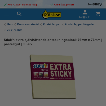
Köp <16:00, skickas idag
Alltid låga priser!
Logga in
Hem
Kontorsmaterial
Post-it lappar
Post-it lappar färgade
76 x 76 mm
Stick'n extra självhäftande anteckningsblock 76mm x 76mm |
pastellgul | 90 ark