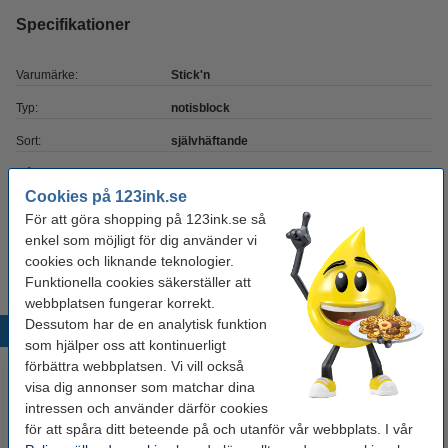
Specifikationer
Varumärke:
Stick'n
Typ:
notisblock
Sort:
självhäftande
Mått:
76 x 76 mm
Cookies på 123ink.se
Färg:
pastellgul
För att göra shopping på 123ink.se så
enkel som möjligt för dig använder vi
Antal ark:
90 ark
cookies och liknande teknologier.
Funktionella cookies säkerställer att
webbplatsen fungerar korrekt.
Dessutom har de en analytisk funktion
Populära produkter
som hjälper oss att kontinuerligt
förbättra webbplatsen. Vi vill också
visa dig annonser som matchar dina
intressen och använder därför cookies
för att spåra ditt beteende på och utanför vår webbplats. I vår