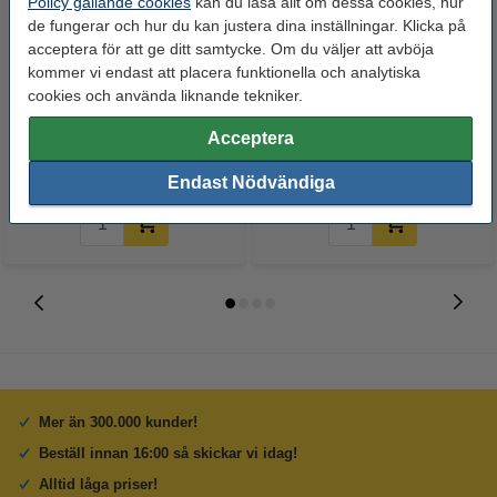
Policy gällande cookies
kan du läsa allt om dessa cookies, hur
de fungerar och hur du kan justera dina inställningar. Klicka på
acceptera för att ge ditt samtycke. Om du väljer att avböja
kommer vi endast att placera funktionella och analytiska
10x15cm 210g 123ink
HP 142A (W1420A) svart toner
cookies och använda liknande tekniker.
fotopapper | Premium Glossy |
(original)
100 ark
Acceptera
120 kr
550 kr
Inkl. 25% Moms
Inkl. 25% Moms
Endast Nödvändiga
Mer än 300.000 kunder!
Beställ innan 16:00 så skickar vi idag!
Alltid låga priser!