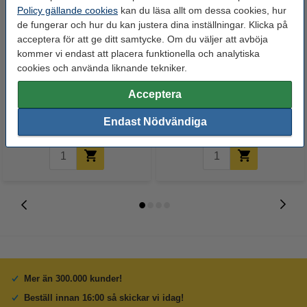
Policy gällande cookies
kan du läsa allt om dessa cookies, hur
de fungerar och hur du kan justera dina inställningar. Klicka på
acceptera för att ge ditt samtycke. Om du väljer att avböja
kommer vi endast att placera funktionella och analytiska
cookies och använda liknande tekniker.
Pärmregister A4 | 1-5 | Q-
Stick'n indexflikar 38mm x
Connect | polypropen
51mm | 4 x 6 flikar
Acceptera
35 kr
34 kr
Inkl. 25% Moms
Inkl. 25% Moms
Endast Nödvändiga
Mer än 300.000 kunder!
Beställ innan 16:00 så skickar vi idag!