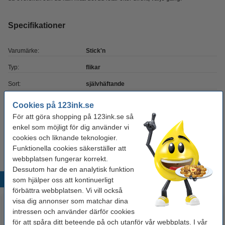
Specifikationer
Varumärke:
Stick'n
Typ:
flikar
Sort:
självhäftande
Mått:
38 x 25 mm
Cookies på 123ink.se
För att göra shopping på 123ink.se så
Färg:
diverse
enkel som möjligt för dig använder vi
Antal flikar:
4 x 20 flikar
cookies och liknande teknologier.
Funktionella cookies säkerställer att
webbplatsen fungerar korrekt.
Dessutom har de en analytisk funktion
Populära produkter
som hjälper oss att kontinuerligt
förbättra webbplatsen. Vi vill också
visa dig annonser som matchar dina
intressen och använder därför cookies
för att spåra ditt beteende på och utanför vår webbplats. I vår