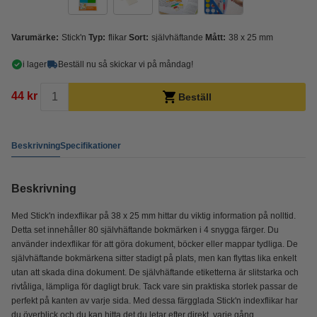
Varumärke:
Stick'n
Typ:
flikar
Sort:
självhäftande
Mått:
38 x 25 mm
i lager
Beställ nu så skickar vi på måndag!
44 kr
Beställ
Beskrivning
Specifikationer
Beskrivning
Med Stick'n indexflikar på 38 x 25 mm hittar du viktig information på nolltid.
Detta set innehåller 80 självhäftande bokmärken i 4 snygga färger. Du
använder indexflikar för att göra dokument, böcker eller mappar tydliga. De
självhäftande bokmärkena sitter stadigt på plats, men kan flyttas lika enkelt
utan att skada dina dokument. De självhäftande etiketterna är slitstarka och
rivtåliga, lämpliga för dagligt bruk. Tack vare sin praktiska storlek passar de
perfekt på kanten av varje sida. Med dessa färgglada Stick'n indexflikar har
du överblick och du kan hitta det du letar efter direkt, varje gång.