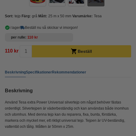
Sort:
tejp
Färg:
grå
Mått:
25 m x 50 mm
Varumärke:
Tesa
i lager
Beställ nu så skickar vi imorgon!
per rulle
110 kr
110 kr
Beställ
Beskrivning
Specifikationer
Rekommendationer
Beskrivning
Använd Tesa extra Power Universal silvertejp om något behöver fästas
ordentligt. Silvertejpen är väderbeständig och kan användas både inomhus
och utomhus. Med denna tejp kan du reparera, fixa, bunta, förstärka,
markera och mycket mer, ett riktigt universal tejp. Tejpen är UV-beständig,
vattentät och tålig. Måtten är 50mm x 25m.