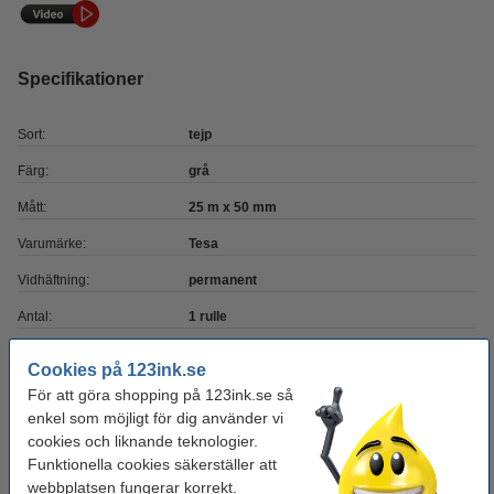
Specifikationer
Sort:
tejp
Färg:
grå
Mått:
25 m x 50 mm
Varumärke:
Tesa
Vidhäftning:
permanent
Antal:
1 rulle
Cookies på 123ink.se
Behöver du fler?
För att göra shopping på 123ink.se så
enkel som möjligt för dig använder vi
Köp
5st
för endast
cookies och liknande teknologier.
450 kr
Funktionella cookies säkerställer att
webbplatsen fungerar korrekt.