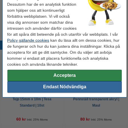
Spara upp till
65%
med varumärket 123ink.
Dessutom har de en analytisk funktion
som hjälper oss att kontinuerligt
Silvertejp 50mm x 50m | 123ink | silver
förbättra webbplatsen. Vi vill också
49 kr
visa dig annonser som matchar dina
intressen och använder därför cookies
för att spåra ditt beteende på och utanför vår webbplats. I vår
Policy gällande cookies
kan du läsa allt om dessa cookies, hur
Populära produkter
de fungerar och hur du kan justera dina inställningar. Klicka på
acceptera för att ge ditt samtycke. Om du väljer att avböja
kommer vi endast att placera funktionella och analytiska
cookies och använda liknande tekniker.
Acceptera
Endast Nödvändiga
Tejp 15mm x 10m | Tesa
Pennställ transparent akryl |
Standard | 10st
Maul
60 kr
80 kr
Inkl. 25% Moms
Inkl. 25% Moms