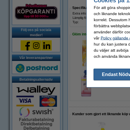
Cookies på 1
För att göra shoppi
Specifikationer
och liknande teknol
Extra info:
Säker
Lämplig för:
färgad
korrekt. Dessutom ha
Typ:
fläck
förbättra webbplats
Följ oss på sociala
använder därför coo
Glöm inte att beställa!
medier!
vår
Policy gällande
hur du kan justera d
du väljer att avböja
Doftkulor 235g | L
89 kr
och använda liknand
Vår leveranspartner
Endast Nöd
Betalningsalternativ
Sköljmedel 1,1L | 
79 kr
Kunder som gjort ett liknande köp 