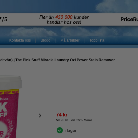
Kontakta oss
Blogg
Målarbilder
Topplista
d tvätt) | The Pink Stuff Miracle Laundry Oxi Power Stain Remover
74 kr
59,20 kr Exkl. 25% Moms
i lager