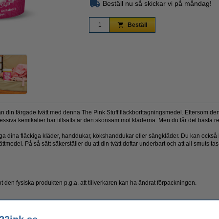
Beställ nu så skickar vi på måndag!
Beställ
Zoom
ner från din färgade tvätt med denna The Pink Stuff fläckborttagningsmedel. Eftersom 
essiva kemikalier har tillsatts är den skonsam mot kläderna. Men du får det bästa 
ga dina fläckiga kläder, handdukar, kökshanddukar eller sängkläder. Du kan också lä
tmedel. På så sätt säkerställer du att din tvätt doftar underbart och att all smuts tas 
t den fysiska produkten p.g.a. att tillverkaren kan ha ändrat förpackningen.