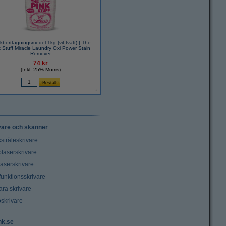
kborttagningsmedel 1kg (vit tvätt) | The
 Stuff Miracle Laundry Oxi Power Stain
Remover
74 kr
(Inkl. 25% Moms)
vare och skanner
stråleskrivare
laserskrivare
laserskrivare
funktionsskrivare
ara skrivare
oskrivare
nk.se