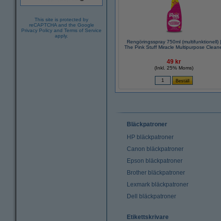
This site is protected by
reCAPTCHA and the Google
Privacy Policy
and
Terms of Service
apply.
Rengöringsspray 750ml (multifunktionell) 
The Pink Stuff Miracle Multipurpose Clean
49 kr
(Inkl. 25% Moms)
Bläckpatroner
HP bläckpatroner
Canon bläckpatroner
Epson bläckpatroner
Brother bläckpatroner
Lexmark bläckpatroner
Dell bläckpatroner
Etikettskrivare