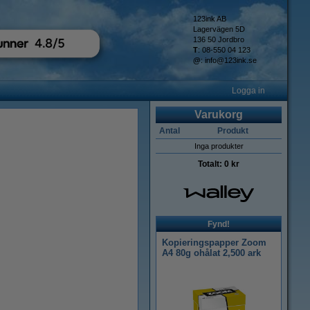
123ink AB
Lagervägen 5D
136 50 Jordbro
T
: 08-550 04 123
@
:
info@123ink.se
Logga in
Varukorg
Antal
Produkt
Inga produkter
Totalt:
0 kr
Fynd!
Kopieringspapper Zoom
A4 80g ohålat 2,500 ark