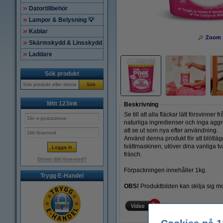
Datortillbehör
Lampor & Belysning 💡
Kablar
Zoom
Skärmskydd & Linsskydd
Laddare
Sök produkt
Sök
Mitt 123ink
Beskrivning
Se till att alla fläckar lätt försvin
naturliga ingredienser och inga aggr
att se ut som nya efter användning.
Använd denna produkt för att blötläg
tvättmaskinen, utöver dina vanliga tvät
fräsch.
Glömt ditt lösenord?
Förpackningen innehåller 1kg.
Trygg E-Handel
OBS!
Produktbilden kan skilja sig mo