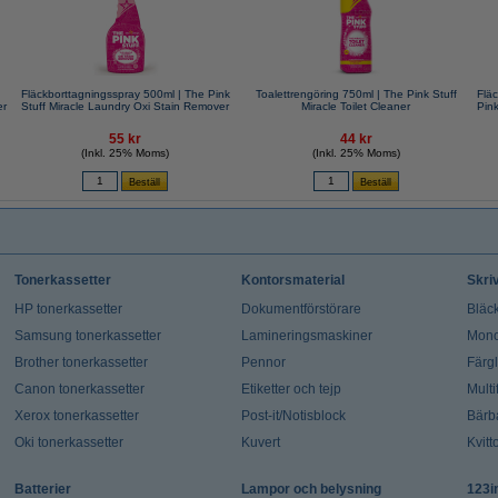
|
Fläckborttagningsspray 500ml | The Pink
Toalettrengöring 750ml | The Pink Stuff
Fläc
er
Stuff Miracle Laundry Oxi Stain Remover
Miracle Toilet Cleaner
Pink
55 kr
44 kr
(Inkl. 25% Moms)
(Inkl. 25% Moms)
Tonerkassetter
Kontorsmaterial
Skri
HP tonerkassetter
Dokumentförstörare
Bläck
Samsung tonerkassetter
Lamineringsmaskiner
Mono
Brother tonerkassetter
Pennor
Färg
Canon tonerkassetter
Etiketter och tejp
Multi
Xerox tonerkassetter
Post-it/Notisblock
Bärb
Oki tonerkassetter
Kuvert
Kvitt
Batterier
Lampor och belysning
123i