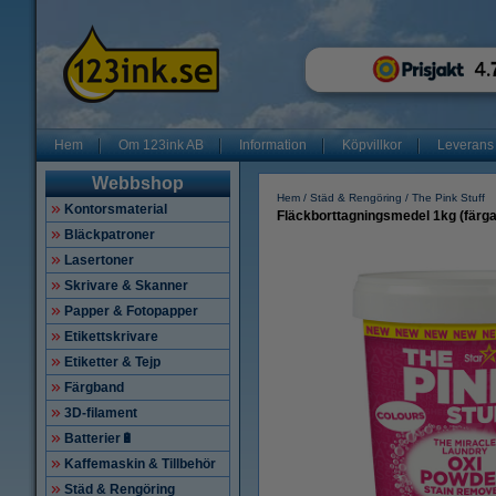
Hem
Om 123ink AB
Information
Köpvillkor
Leverans
Webbshop
Hem
Städ & Rengöring
The Pink Stuff
Kontorsmaterial
Fläckborttagningsmedel 1kg (färga
Bläckpatroner
Lasertoner
Skrivare & Skanner
Papper & Fotopapper
Etikettskrivare
Etiketter & Tejp
Färgband
3D-filament
Batterier🔋
Kaffemaskin & Tillbehör
Städ & Rengöring