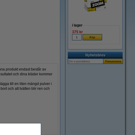
Zoom
i lager
375 kr
Nyhetsbrev
denna produkt endast består av
resultatet och dina kläder kommer
gga till en liten mängd pulver i
bort och att tvätten blir ren och