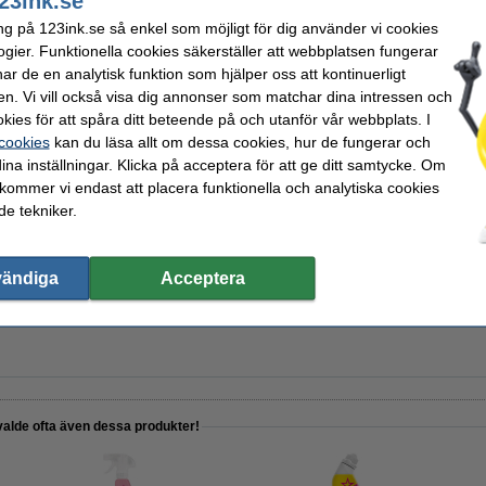
23ink.se
ng på 123ink.se så enkel som möjligt för dig använder vi cookies
ogier. Funktionella cookies säkerställer att webbplatsen fungerar
hetsdatablad
Varumärke:
 tvätt
Vikt:
r de en analytisk funktion som hjälper oss att kontinuerligt
borttagning
en. Vi vill också visa dig annonser som matchar dina intressen och
kies för att spåra ditt beteende på och utanför vår webbplats. I
 cookies
kan du läsa allt om dessa cookies, hur de fungerar och
ina inställningar. Klicka på acceptera för att ge ditt samtycke. Om
 kommer vi endast att placera funktionella och analytiska cookies
enor Golden Orchid
e tekniker.
vändiga
Acceptera
Lenor Flower Fresh
valde ofta även dessa produkter!