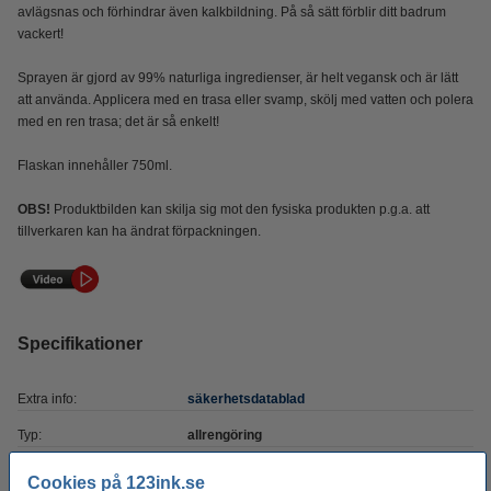
avlägsnas och förhindrar även kalkbildning. På så sätt förblir ditt badrum
vackert!
Sprayen är gjord av 99% naturliga ingredienser, är helt vegansk och är lätt
att använda. Applicera med en trasa eller svamp, skölj med vatten och polera
med en ren trasa; det är så enkelt!
Flaskan innehåller 750ml.
OBS!
Produktbilden kan skilja sig mot den fysiska produkten p.g.a. att
tillverkaren kan ha ändrat förpackningen.
Specifikationer
Extra info:
säkerhetsdatablad
Typ:
allrengöring
Varumärke:
The Pink Stuff
Cookies på 123ink.se