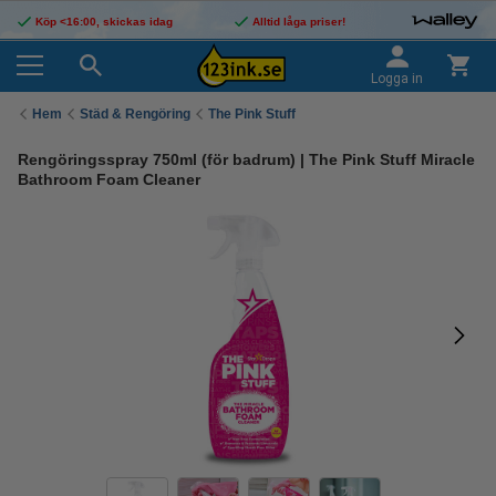
Köp <16:00, skickas idag
Alltid låga priser!
Logga in
Hem
Städ & Rengöring
The Pink Stuff
Rengöringsspray 750ml (för badrum) | The Pink Stuff Miracle
Bathroom Foam Cleaner