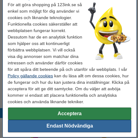
För att göra shopping på 123ink.se så
Kapacitet:
750 ml
enkel som möjligt för dig använder vi
cookies och liknande teknologier.
Glöm inte att beställa!
Funktionella cookies säkerställer att
webbplatsen fungerar korrekt.
Skursvamp | 75x50x27mm | 123ink | 10st
Dessutom har de en analytisk funktion
19 kr
som hjälper oss att kontinuerligt
förbättra webbplatsen. Vi vill också
visa dig annonser som matchar dina
Plasthink 5L | blå
44 kr
intressen och använder därför cookies
för att spåra ditt beteende på och utanför vår webbplats. I vår
Policy gällande cookies
kan du läsa allt om dessa cookies, hur
Hushållspapper 2-lag | 123ink | vit | 2st
de fungerar och hur du kan justera dina inställningar. Klicka på
29 kr
acceptera för att ge ditt samtycke. Om du väljer att avböja
kommer vi endast att placera funktionella och analytiska
cookies och använda liknande tekniker.
Populära produkter
Acceptera
Endast Nödvändiga