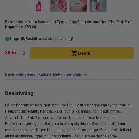
Extra info:
säkerhetsdatablad
Typ:
allrengöring
Varumärke:
The Pink Stuff
Kapacitet:
750 ml
i lager
Beställ nu så skickar vi idag!
39 kr
Beställ
Beskrivning
Specifikationer
Rekommendationer
Beskrivning
Få ditt badrum att lysa igen med The Pink Stuff rengöringsspray för badrum.
Rengör duschkabin, handfat, kakel och olika andra ytor i badrummet.
Använd The Pink Stuff sprayen för det bästa och renaste resultatet.
Badrumsrengöringsmedlet, som är droppskyddad, säkerställer ett jämnt
resultat och tar verkligen bort all smuts och föroreningar. Smuts, tvål, fett och
ett tråkigt fläckar, ligger nu i det förflutna. Med hjälp av denna spray