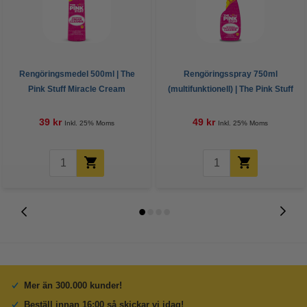
Rengöringsmedel 500ml | The
Rengöringsspray 750ml
Pink Stuff Miracle Cream
(multifunktionell) | The Pink Stuff
Cleaner
Miracle Multipurpose Cleaner
39 kr
49 kr
Inkl. 25% Moms
Inkl. 25% Moms
Mer än 300.000 kunder!
Beställ innan 16:00 så skickar vi idag!