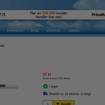
Kontakta oss
Blogg
Målarbilder
Topplista
vart
37 kr
29,60 kr Exkl. 25% Moms
i lager
Beställ nu så skickar vi idag!
Beställ