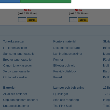
AirPress penna | Tombow | transparent
AirPress penna | Tombow | orange
Ko
99 kr
99 kr
(Inkl. 25% Moms)
(Inkl. 25% Moms)
Tonerkassetter
Kontorsmaterial
Skri
HP tonerkassetter
Dokumentförstörare
Bläck
Samsung tonerkassetter
Lamineringsmaskiner
Mono
Brother tonerkassetter
Pennor
Färg
Canon tonerkassetter
Etiketter och tejp
Multi
Xerox tonerkassetter
Post-it/Notisblock
Bärb
Oki tonerkassetter
Kuvert
Kvitt
Batterier
Lampor och belysning
123i
Alkaliska batterier
Ljusslingor
123-
Uppladningsbara batterier
Städ och rengöring
integ
Knappcellsbatterier
The Pink Stuff
Tillg