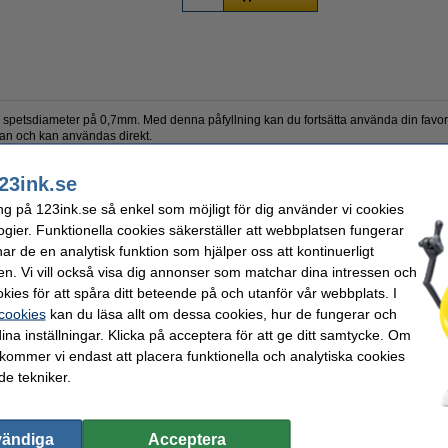
 spetsdiameter på 0,7mm. Med denna påfyllning kan du fortsätta använda din favo
nnan och kan användas direkt.
23ink.se
ng på 123ink.se så enkel som möjligt för dig använder vi cookies
lning
Varumärke:
OEM:
ogier. Funktionella cookies säkerställer att webbplatsen fungerar
Antal:
r de en analytisk funktion som hjälper oss att kontinuerligt
mm
Vårt artikelnr:
en. Vi vill också visa dig annonser som matchar dina intressen och
kies för att spåra ditt beteende på och utanför vår webbplats. I
valde ofta även dessa produkter!
 cookies
kan du läsa allt om dessa cookies, hur de fungerar och
ina inställningar. Klicka på acceptera för att ge ditt samtycke. Om
 kommer vi endast att placera funktionella och analytiska cookies
e tekniker.
vändiga
Acceptera