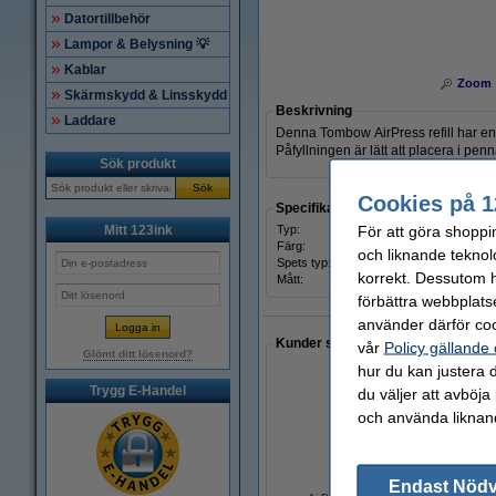
Datortillbehör
Lampor & Belysning 💡
Kablar
Zoom
Skärmskydd & Linsskydd
Beskrivning
Laddare
Denna Tombow AirPress refill har en
Påfyllningen är lätt att placera i pe
Sök produkt
Sök
Cookies på 1
Specifikationer
För att göra shoppi
Mitt 123ink
Typ:
påfyl
Färg:
svart
och liknande teknol
Spets typ:
fin
korrekt. Dessutom ha
Mått:
0,7 
förbättra webbplats
använder därför coo
Kunder som gjort ett liknande köp 
vår
Policy gällande
Glömt ditt lösenord?
hur du kan justera d
Trygg E-Handel
du väljer att avböja
och använda liknand
Endast Nöd