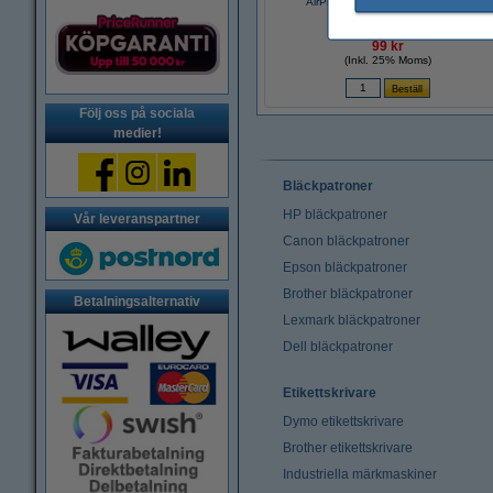
AirPress penna | Tombow | svart
99 kr
(Inkl. 25% Moms)
Följ oss på sociala
medier!
Bläckpatroner
HP bläckpatroner
Vår leveranspartner
Canon bläckpatroner
Epson bläckpatroner
Brother bläckpatroner
Betalningsalternativ
Lexmark bläckpatroner
Dell bläckpatroner
Etikettskrivare
Dymo etikettskrivare
Brother etikettskrivare
Industriella märkmaskiner