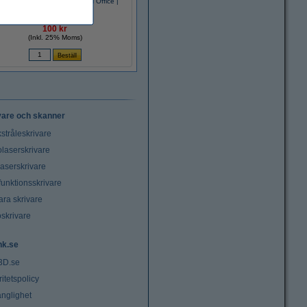
pieringspapper A4 80g | UPM Office |
500 ark
100 kr
(Inkl. 25% Moms)
vare och skanner
stråleskrivare
laserskrivare
laserskrivare
funktionsskrivare
ara skrivare
oskrivare
nk.se
3D.se
ritetspolicy
änglighet