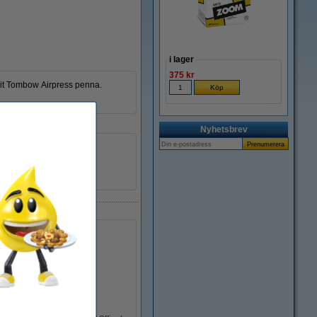
i lager
375 kr
rit Tombow Airpress penna.
Nyhetsbrev
Tombow
19-BR-SF33
1
241530