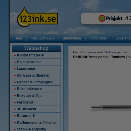
Hem
Om 123ink AB
Information
Köpvillkor
Leverans
Webbshop
Hem
Kontorsmaterial
AirPress pennor
Kontorsmaterial
Refill AirPress penna | Tombow | s
Bläckpatroner
Lasertoner
Skrivare & Skanner
Papper & Fotopapper
Etikettskrivare
Etiketter & Tejp
Färgband
3D-filament
Batterier🔋
Kaffemaskin & Tillbehör
Städ & Rengöring