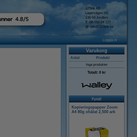
123ink AB
Lagervägen 5D
136 50 Jordbro
T
: 08-550 04 123
@
:
info@123ink.se
Logga in
Varukorg
Antal
Produkt
Inga produkter
Totalt:
0 kr
Fynd!
Kopieringspapper Zoom
A4 80g ohålat 2,500 ark