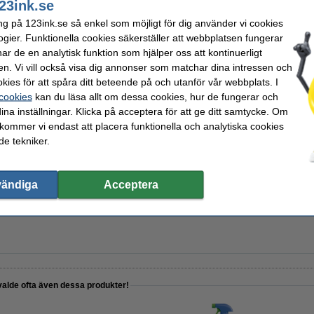
23ink.se
ng på 123ink.se så enkel som möjligt för dig använder vi cookies
ogier. Funktionella cookies säkerställer att webbplatsen fungerar
r de en analytisk funktion som hjälper oss att kontinuerligt
 500ml | Dettol hygienisk
en. Vi vill också visa dig annonser som matchar dina intressen och
kies för att spåra ditt beteende på och utanför vår webbplats. I
 cookies
kan du läsa allt om dessa cookies, hur de fungerar och
ina inställningar. Klicka på acceptera för att ge ditt samtycke. Om
 kommer vi endast att placera funktionella och analytiska cookies
123ink Eco Blue Lime
e tekniker.
vändiga
Acceptera
 500st
valde ofta även dessa produkter!