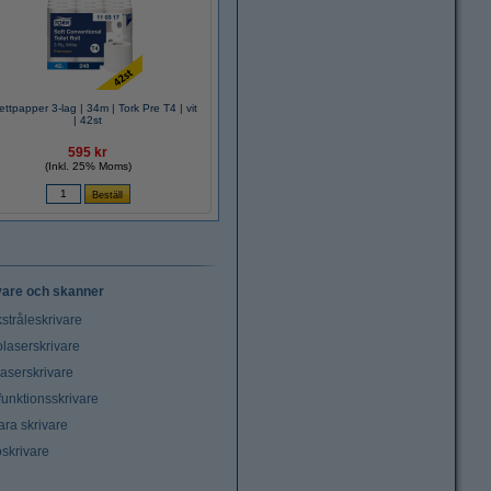
ettpapper 3-lag | 34m | Tork Pre T4 | vit
| 42st
595 kr
(Inkl. 25% Moms)
vare och skanner
stråleskrivare
laserskrivare
laserskrivare
funktionsskrivare
ara skrivare
oskrivare