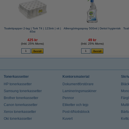
Toalettpapper 2-lag | Tork T4 | 123ink | vit |
Allrengöringsspray 500ml | Dettol hygienisk
Toal
40st
425 kr
49 kr
(Inkl. 25% Moms)
(Inkl. 25% Moms)
Tonerkassetter
Kontorsmaterial
Skri
HP tonerkassetter
Dokumentförstörare
Bläck
Samsung tonerkassetter
Lamineringsmaskiner
Mono
Brother tonerkassetter
Pennor
Färg
Canon tonerkassetter
Etiketter och tejp
Multi
Xerox tonerkassetter
Post-it/Notisblock
Bärb
Oki tonerkassetter
Kuvert
Kvitt