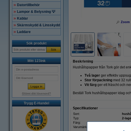
Datortillbehör
Lampor & Belysning 💡
Kablar
Zoom
Skärmskydd & Linsskydd
Laddare
Sök produkt
Sök
Mitt 123ink
Beskrivning
Hushållspapper från Tork gör det enk
Två lager
ger effektiv uppsu
Stor förpackning
med 32 rull
Vit färg
ger ett fräscht och neu
Beställ Tork hushållspapper idag oc
Glömt ditt lösenord?
Trygg E-Handel
Specifikationer
Sort:
hushål
Typ:
2-lage
Färg:
vit
Varumärke:
Tork