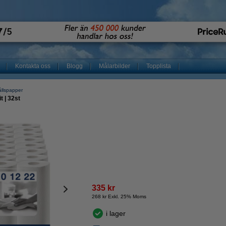
Kontakta oss
Blogg
Målarbilder
Topplista
ållspapper
t | 32st
335 kr
268 kr Exkl. 25% Moms
i lager