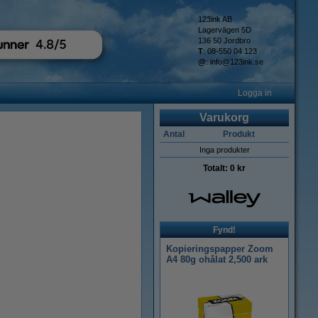
123ink AB
Lagervägen 5D
136 50 Jordbro
T
: 08-550 04 123
@
:
info@123ink.se
Logga in
Varukorg
Antal
Produkt
Inga produkter
Totalt:
0 kr
Fynd!
Kopieringspapper Zoom
A4 80g ohålat 2,500 ark