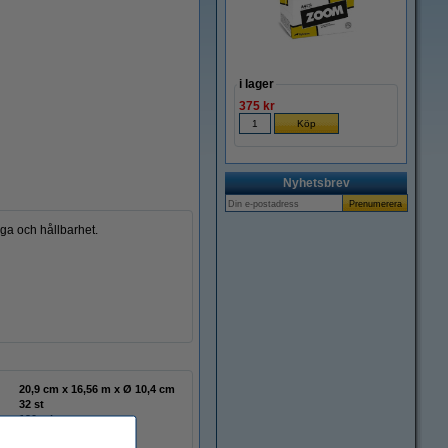
Zoom
i lager
375 kr
Nyhetsbrev
åga och hållbarhet.
20,9 cm x 16,56 m x Ø 10,4 cm
32 st
120 ark