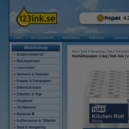
Hem
Om 123ink AB
Information
Köpvillkor
Leverans
Webbshop
Hem
Städ & Rengöring
Tork
Tork hush
Kontorsmaterial
Hushållspapper 2-lag | Tork Adv | vi
Bläckpatroner
Lasertoner
Skrivare & Skanner
Papper & Fotopapper
Etikettskrivare
Etiketter & Tejp
Färgband
3D-filament
Batterier🔋
Kaffemaskin & Tillbehör
Städ & Rengöring