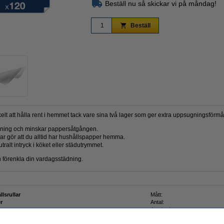
Beställ nu så skickar vi på måndag!
Beställ
Zoom
elt att hålla rent i hemmet tack vare sina två lager som ger extra uppsugningsförm
gning och minskar pappersåtgången.
ar gör att du alltid har hushållspapper hemma.
tralt intryck i köket eller städutrymmet.
h förenkla din vardagsstädning.
lsrullar
Mått:
r
Antal:
Antal ark: