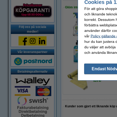
Cookies på 1
Glöm inte att beställa!
För att göra shoppi
och liknande teknol
korrekt. Dessutom ha
Allrengöringsspray
förbättra webbplats
49 kr
Följ oss på sociala
använder därför coo
medier!
vår
Policy gällande
hur du kan justera d
du väljer att avböja
Handtvål 500ml | 
Vår leveranspartner
och använda liknand
44 kr
Endast Nöd
Betalningsalternativ
Sopsäck 60L gul |
525 kr
Kunder som gjort ett liknande köp 