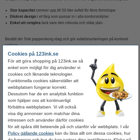
Stor kapacitet
rymmer upp till 50 liter avfall för färre tömningar.
Diskret design
i vit färg som passar in i alla kontorsmiljöer.
Enkel att rengöra
tack vare den robusta och släta ytan.
Beställ din Tork papperskorg idag och gör avfallshanteringen på kontoret
enklare.
Cookies på 123ink.se
För att göra shopping på 123ink.se så
Specifikationer
enkel som möjligt för dig använder vi
cookies och liknande teknologier.
Typ:
papperskorg
Funktionella cookies säkerställer att
webbplatsen fungerar korrekt.
Material:
metall
Dessutom har de en analytisk funktion
Mått:
341 x 258 x 706 mm
som hjälper oss att kontinuerligt
förbättra webbplatsen. Vi vill också
Färg:
vit
visa dig annonser som matchar dina
Varumärke:
Tork
intressen och använder därför cookies
för att spåra ditt beteende på och utanför vår webbplats. I vår
Volym:
50 liter
Policy gällande cookies
kan du läsa allt om dessa cookies, hur
de fungerar och hur du kan justera dina inställningar. Klicka på
Antal:
1 st