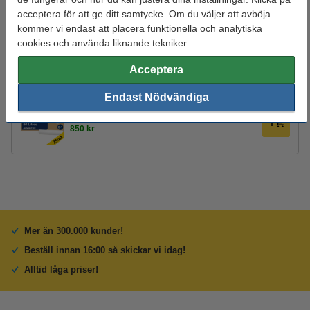
acceptera för att ge ditt samtycke. Om du väljer att avböja
kommer vi endast att placera funktionella och analytiska
Tips! Kompatibla produkter
cookies och använda liknande tekniker.
Sopsäck 50L | Tork B1 | transparent | 25st
Acceptera
90 kr
Endast Nödvändiga
Sopsäck 50L | Tork B1 | transparent | 250st
850 kr
Mer än 300.000 kunder!
Beställ innan 16:00 så skickar vi idag!
Alltid låga priser!