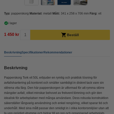
Typ:
papperskorg
Material:
metall
Mått:
341 x 258 x 706 mm
Färg:
vit
i lager
1 450 kr
Beställ
Beskrivning
Specifikationer
Rekommendationer
Beskrivning
Papperskorg Tork vit 50L erbjuder en rymlig och praktisk lösning för
avfallshantering på kontoret och smälter samtidigt in diskret tack vare sin
stilrena vita färg. Den här papperskorgen är utformad för att rymma större
mängder avfall, vilket minskar behovet av frekvent tömning och gör den
idealisk för arbetsplatser med många användare. Dess robusta konstruktion
säkerställer långvarig användning och enkel rengöring, vilket sparar tid och
underhåll. Med sina mått passar den smidigt in i olika kontorsmiljöer utan att
ta upp onödigt utrymme och bidrar till en ren och organiserad arbetsplats.